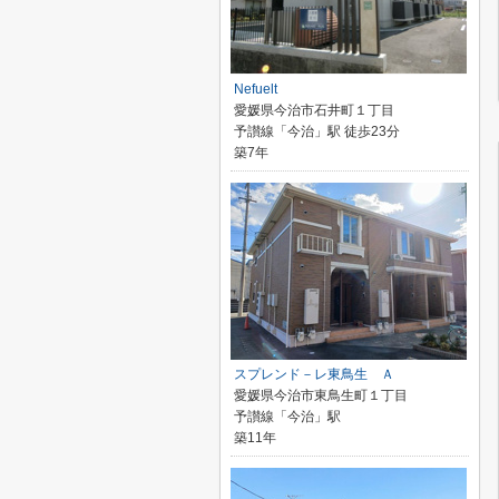
Nefuelt
愛媛県今治市石井町１丁目
予讃線「今治」駅 徒歩23分
築7年
スプレンド－レ東鳥生 Ａ
愛媛県今治市東鳥生町１丁目
予讃線「今治」駅
築11年