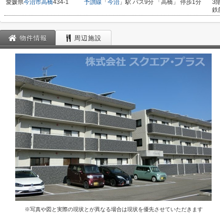
愛媛県
今治市
高橋
434-1
予讃線
「
今治
」駅 バス9分 「高橋」 停歩1分
3
鉄
物件情報
周辺施設
※写真や図と実際の現状とが異なる場合は現状を優先させていただきます