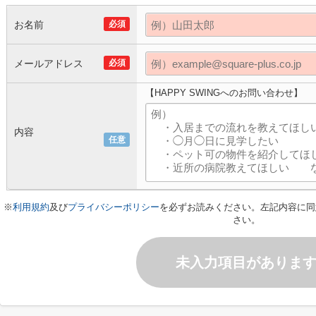
お名前
必須
メールアドレス
必須
【HAPPY SWINGへのお問い合わせ】
内容
任意
※
利用規約
及び
プライバシーポリシー
を必ずお読みください。左記内容に同
さい。
未入力項目がありま