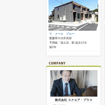
ラ メール ブルー
愛媛県今治市高部
予讃線「波止浜」駅 徒歩12分
築2年
株式会社 スクエア・プラス