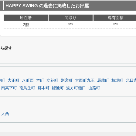
HAPPY SWING
の過去に掲載したお部屋
所在階
間取り
専有面積
2階
***
***
から探す
生町
大正町
八町西
本町
立花町
別宮町
大西町九王
馬越町
枝堀町
北日
南高下町
南鳥生町
郷本町
鯉池町
波方町樋口
山路町
大西