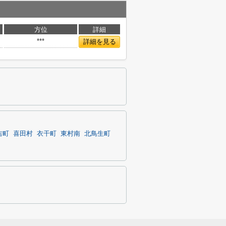
方位
詳細
***
詳細を見る
吉町
喜田村
衣干町
東村南
北鳥生町