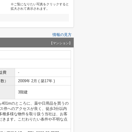
※ご覧になりたい写真をクリックすると
拡大されて表示されます。
情報の見方
【マンション】
益費
-
年数）
2009年 2月 ( 築17年 )
3階建
から401mのところに、薬や日用品を買うの
ス停へのアクセスが良く、徒歩3分以内
多種多様な物件を取り扱う当社は、お客
だきます。こだわりたい条件や不明な点