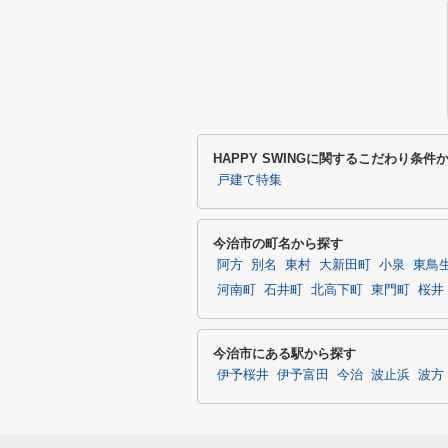
HAPPY SWINGに関するこだわり条件
戸建て特集
今治市の町名から探す
阿方
別名
東村
大新田町
小泉
東鳥
河南町
石井町
北高下町
東門町
桜井
今治市にある駅から探す
伊予桜井
伊予富田
今治
波止浜
波方