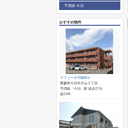
予讃線 今治
おすすめ物件
ラフィーネTAMAIⅡ
愛媛県今治市片山３丁目
予讃線「今治」駅 徒歩27分
築23年