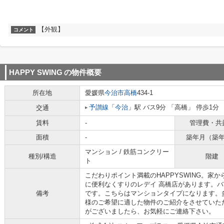
【外観】
コメント
HAPPY SWING
の物件概要
所在地
愛媛県
今治市
高橋
434-1
予讃線
「
今治
」駅 バス9分 「高橋」 停歩1分
交通
賃料
-
管理費・共
面積
-
築年月（築
マンション / 鉄筋コンクリー
種別/構造
階建
ト
こだわりポイント満載のHAPPYSWING。家
に便利なくすりのレデイ 高橋店があります。バ
備考
です。こちらはマンションタイプになります。
様のご希望に適した物件のご紹介をさせていた
がございましたら、お気軽にご連絡下さい。