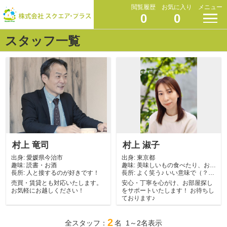
閲覧履歴
お気に入り
メニュー
0
0
スタッフ一覧
村上 竜司
村上 淑子
出身:
愛媛県今治市
出身:
東京都
趣味:
読書・お酒
趣味:
美味しいもの食べたり、お酒
長所:
人と接するのが好きです！
長所:
飲んだり♪ 温...
よく笑う♪ いい意味で（？）
諦めが悪い。
売買・賃貸とも対応いたします。
安心・丁寧を心がけ、お部屋探し
お気軽にお越しください！
をサポートいたします！ お待ちし
ております♪
2
全スタッフ：
名 1～2名表示