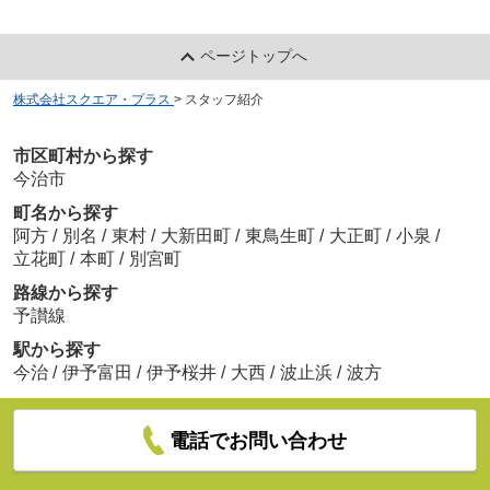
ページトップへ
株式会社スクエア・プラス
>
スタッフ紹介
市区町村から探す
今治市
町名から探す
阿方
/
別名
/
東村
/
大新田町
/
東鳥生町
/
大正町
/
小泉
/
立花町
/
本町
/
別宮町
路線から探す
予讃線
駅から探す
今治
/
伊予富田
/
伊予桜井
/
大西
/
波止浜
/
波方
電話でお問い合わせ