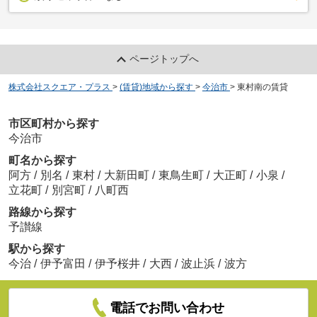
ページトップへ
株式会社スクエア・プラス
>
(賃貸)地域から探す
>
今治市
>
東村南の賃貸
市区町村から探す
今治市
町名から探す
阿方
/
別名
/
東村
/
大新田町
/
東鳥生町
/
大正町
/
小泉
/
立花町
/
別宮町
/
八町西
路線から探す
予讃線
駅から探す
今治
/
伊予富田
/
伊予桜井
/
大西
/
波止浜
/
波方
電話でお問い合わせ