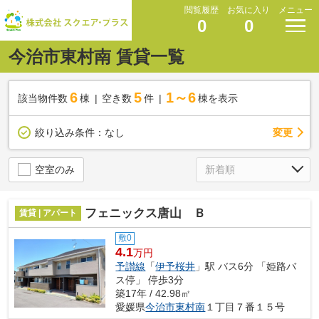
閲覧履歴
お気に入り
メニュー
0
0
今治市東村南 賃貸一覧
6
5
1～6
該当物件数
棟
空き数
件
棟を表示
変更
絞り込み条件：
なし
空室のみ
フェニックス唐山 Ｂ
賃貸 | アパート
敷0
4.1
万円
予讃線
「
伊予桜井
」駅 バス6分 「姫路バ
ス停」 停歩3分
築17年 / 42.98㎡
愛媛県
今治市
東村南
１丁目７番１５号