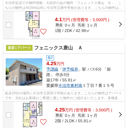
今治市近辺での物件情報：大好評のあの物件「フェニックス唐山 Ｂ」。こ
ちらの物件は4026m以内に今治市立南中学校があります。こちらの物件はア
パートです。賃貸情報をお探しなら、当...
4.1
万
円
(管理費等：3,000円 )
0ヶ月
1ヶ月
敷金
礼金
1階 / 2DK / 42.98㎡
フェニックス唐山 Ａ
賃貸 | アパート
敷0
4.25
万円
予讃線
「
伊予桜井
」駅 バス6分 「姫
路」 停歩3分
築17年 / 55.81㎡
愛媛県
今治市
東村南
１丁目７番１５号
徒歩29分の場所に今治市立富田小学校があります。こちらの物件はアパート
です。当社はお客様のご希望に適した物件のご紹介をいたします。多種多様
な物件情報を取り扱い、確かな情報を...
4.25
万
円
(管理費等：3,000円 )
0ヶ月
1ヶ月
敷金
礼金
2階 / 2LDK / 55.81㎡