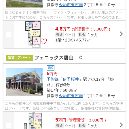
愛媛県
今治市
東村南
２丁目５番１０号
気になるイチオシ物件情報：「ヴィラ・フィオーレ」。新しい生活のスター
トにおすすめなのが、こちらのアパートです。お引っ越しをするのであれ
ば、当社まで是非ご連絡ください。当社...
4.6
万
円
(管理費等：3,000円 )
0ヶ月
1ヶ月
敷金
礼金
1階 / 2DK / 45.77㎡
フェニックス唐山 Ｃ
賃貸 | アパート
敷0
5
万円
予讃線
「
伊予桜井
」駅 バス17分 「姫
路」 停歩3分
築17年 / 58.86㎡
愛媛県
今治市
東村南
１丁目７番１５号
こちらの物件は今治市立桜井中学校が2615m以内にあります。こちらの物件
はアパートです。当社は今治市エリアに特化し、多種多様な賃貸物件情報を
豊富に取り扱っています。物件をお探し...
5
万
円
(管理費等：3,000円 )
0ヶ月
1ヶ月
敷金
礼金