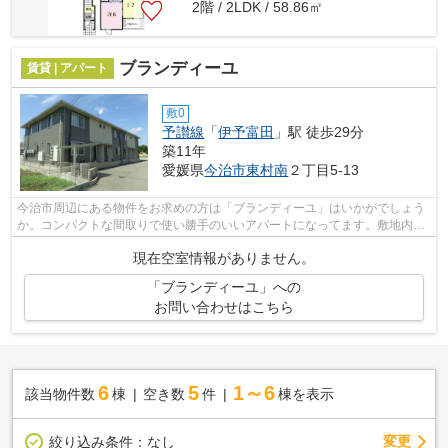
2階 / 2LDK / 58.86㎡
ブランディーユ
賃貸 | アパート
敷0
予讃線
「
伊予富田
」駅 徒歩29分
築11年
愛媛県
今治市
東村南
２丁目5-13
今治市周辺にある物件をお求めの方は「ブランディーユ」はいかがでしょう
か。コンパクトな間取りで使い勝手のいいアパートになってます。敷地内ご
み置き場は、忙しいあなたにとってマ...
現在空室情報がありません。
「ブランディーユ」への
お問い合わせはこちら
6
5
1～6
該当物件数
棟
空き数
件
棟を表示
変更
絞り込み条件：
なし