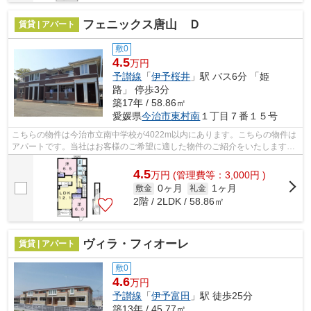
フェニックス唐山 Ｄ
賃貸 | アパート
敷0
4.5
万円
予讃線
「
伊予桜井
」駅 バス6分 「姫
路」 停歩3分
築17年 / 58.86㎡
愛媛県
今治市
東村南
１丁目７番１５号
こちらの物件は今治市立南中学校が4022m以内にあります。こちらの物件は
アパートです。当社はお客様のご希望に適した物件のご紹介をいたします。
多種多様な物件情報を取り扱い、確かな...
4.5
万
円
(管理費等：3,000円 )
0ヶ月
1ヶ月
敷金
礼金
2階 / 2LDK / 58.86㎡
ヴィラ・フィオーレ
賃貸 | アパート
敷0
4.6
万円
予讃線
「
伊予富田
」駅 徒歩25分
築13年 / 45.77㎡