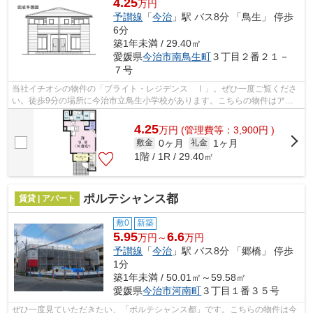
4.25
万円
予讃線
「
今治
」駅 バス8分 「鳥生」 停歩
6分
築1年未満 / 29.40㎡
愛媛県
今治市
南鳥生町
３丁目２番２１－
７号
当社イチオシの物件の「ブライト・レジデンス Ⅰ」。ぜひ一度ご覧くださ
い。徒歩9分の場所に今治市立鳥生小学校があります。こちらの物件はアパ
ートです。賃貸物件のことなら、当社に...
4.25
万
円
(管理費等：3,900円 )
0ヶ月
1ヶ月
敷金
礼金
1階 / 1R / 29.40㎡
ポルテシャンス都
賃貸 | アパート
敷0
新築
5.95
6.6
万円～
万円
予讃線
「
今治
」駅 バス8分 「郷橋」 停歩
1分
築1年未満 / 50.01㎡～59.58㎡
愛媛県
今治市
河南町
３丁目１番３５号
ぜひ一度見ていただきたい、「ポルテシャンス都」です。こちらの物件は今