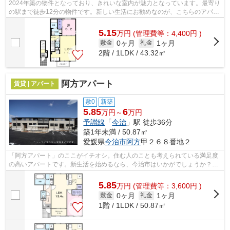
2024年築の物件となっており、きれいな室内が魅力となっています。最寄り
の駅まで徒歩12分の物件です。新しい生活にお勧めなのが、こちらのアパー
トです。どんな住まいがいいですか。...
5.15
万
円
(管理費等：4,400円 )
0ヶ月
1ヶ月
敷金
礼金
2階 / 1LDK / 43.32㎡
阿方アパート
賃貸 | アパート
敷0
新築
5.85
6
万円～
万円
予讃線
「
今治
」駅 徒歩36分
築1年未満 / 50.87㎡
愛媛県
今治市
阿方
甲２６８番地２
「阿方アパート」のここがイチオシ。住む人のことも考えられている満足度
の高いアパートです。新生活を始めるなら、今治市はいかがでしょうか？住
環境が整っており、快適な暮らしがで...
5.85
万
円
(管理費等：3,600円 )
0ヶ月
1ヶ月
敷金
礼金
1階 / 1LDK / 50.87㎡