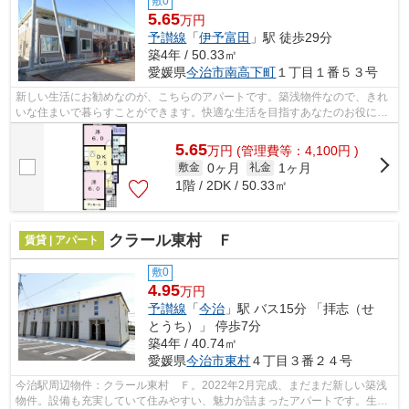
敷0
5.65
万円
予讃線
「
伊予富田
」駅 徒歩29分
築4年 / 50.33㎡
愛媛県
今治市
南高下町
１丁目１番５３号
新しい生活にお勧めなのが、こちらのアパートです。築浅物件なので、きれ
いな住まいで暮らすことができます。快適な生活を目指すあなたのお役に立
てるように。種類をたくさんご用意し...
5.65
万
円
(管理費等：4,100円 )
0ヶ月
1ヶ月
敷金
礼金
1階 / 2DK / 50.33㎡
クラール東村 Ｆ
賃貸 | アパート
敷0
4.95
万円
予讃線
「
今治
」駅 バス15分 「拝志（せ
とうち）」 停歩7分
築4年 / 40.74㎡
愛媛県
今治市
東村
４丁目３番２４号
今治駅周辺物件：クラール東村 Ｆ。2022年2月完成、まだまだ新しい築浅
物件。設備も充実していて住みやすい、魅力が詰まったアパートです。生活