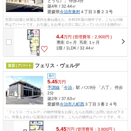
とうち）」 停歩3分
築4年 / 32.44㎡
愛媛県
今治市
東村
４丁目３番２３号
充実の設備と綺麗な室内を兼ね備えた、令和3年築の物件です。こちらの物
件はアパートです。お引越しをお考えの方に気に入っていただける物件が豊
富にあります。当社は多種多様な物件を...
4.4
万
円
(管理費等：2,900円 )
0ヶ月
1ヶ月
敷金
礼金
1階 / 1LDK / 32.44㎡
フェリス・ヴェルデ
賃貸 | アパート
敷0
5.45
万円
予讃線
「
今治
」駅 バス9分 「八丁」 停歩
2分
築2年 / 37.63㎡
愛媛県
今治市
八町西
３丁目３番２４号
「フェリス・ヴェルデ」の物件情報をお探しならお気軽にお問い合わせ下さ
い。外装もきれいな築浅のお部屋です。こちらの物件はアパートです。今治
市や今治付近での新生活をご検討する...
5.45
万
円
(管理費等：3,800円 )