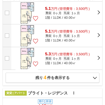
ひ当社にお任せ下さい。当社は豊富な賃...
5.1
万
円
(管理費等：3,500円 )
0ヶ月
1ヶ月
敷金
礼金
1階 / 1LDK / 40.00㎡
5.1
万
円
(管理費等：3,500円 )
0ヶ月
1ヶ月
敷金
礼金
1階 / 1LDK / 40.00㎡
5.3
万
円
(管理費等：3,500円 )
0ヶ月
1ヶ月
敷金
礼金
1階 / 1LDK / 40.00㎡
4
残り
件を表示する
ブライト・レジデンス Ⅰ
賃貸 | アパート
敷0
新築