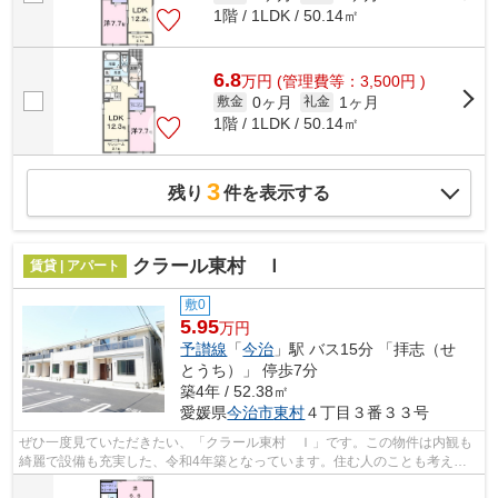
1階 / 1LDK / 50.14㎡
6.8
万
円
(管理費等：3,500円 )
0ヶ月
1ヶ月
敷金
礼金
1階 / 1LDK / 50.14㎡
3
残り
件を表示する
クラール東村 Ｉ
賃貸 | アパート
敷0
5.95
万円
予讃線
「
今治
」駅 バス15分 「拝志（せ
とうち）」 停歩7分
築4年 / 52.38㎡
愛媛県
今治市
東村
４丁目３番３３号
ぜひ一度見ていただきたい、「クラール東村 Ｉ」です。この物件は内観も
綺麗で設備も充実した、令和4年築となっています。住む人のことも考えら
れている満足度の高いアパートです。自...