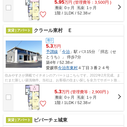
5.95
万
円
(管理費等：3,500円 )
0ヶ月
1ヶ月
敷金
礼金
1階 / 1LDK / 52.38㎡
クラール東村 Ｅ
賃貸 | アパート
敷0
5.3
万円
予讃線
「
今治
」駅 バス15分 「拝志（せ
とうち）」 停歩7分
築4年 / 52.38㎡
愛媛県
今治市
東村
４丁目３番２４号
住みやすさが満載でイチオシのアパートはこちらです。2022年2月完成、ま
だまだ新しい築浅物件。当社は、お客様の住まい探しを全力でサポート致し
ます。地域に密着しておりますので、確...
5.3
万
円
(管理費等：2,900円 )
0ヶ月
1ヶ月
敷金
礼金
1階 / 1LDK / 52.38㎡
ビバーチェ城東
賃貸 | アパート