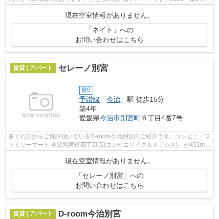
件となっており、きれいな室内が魅力と...
現在空室情報がありません。
「ネイト」への
お問い合わせはこちら
セレーノ別宮
賃貸 | アパート
敷0
予讃線
「
今治
」駅 徒歩15分
築4年
愛媛県
今治市
別宮町
６丁目4番7号
多くの方からご好評頂いているD-room今治別宮のご紹介です。コンビニ「フ
ァミリーマート 今治別宮町四丁目店(コンビニサイクルオアシス)」が451m以
内にある物件です。使い勝手の良いア...
現在空室情報がありません。
「セレーノ別宮」への
お問い合わせはこちら
D-room今治別宮
賃貸 | アパート