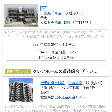
敷0
予讃線
「
今治
」駅 徒歩15分
予定
愛媛県
今治市
別宮町
６丁目326-1
多くの方からご好評頂いているD-room今治別宮のご紹介です。コンビニ「フ
ァミリーマート 今治別宮町四丁目店(コンビニサイクルオアシス)」が451m以
内にある物件です。使い勝手の良いア...
現在空室情報がありません。
「D-room今治別宮」への
お問い合わせはこちら
クレアホームズ道後緑台 ザ・レジデンス
賃貸 | マンション
伊予鉄道市駅線
「
道後温泉
」駅 徒歩7分
「道後緑台」バス停下車 徒歩2分
築5年
愛媛県
松山市
道後緑台
1340-5
こちらの物件はマンションです。快適な室内で高ニーズの令和3年築の物件
となります。ごみ捨ての煩わしさを軽減するのが、敷地内ごみ置き場です。