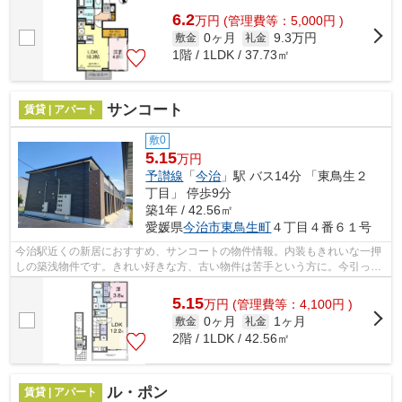
6.2
万
円
(管理費等：5,000円 )
0ヶ月
9.3万円
敷金
礼金
1階 / 1LDK / 37.73㎡
サンコート
賃貸 | アパート
敷0
5.15
万円
予讃線
「
今治
」駅 バス14分 「東鳥生２
丁目」 停歩9分
築1年 / 42.56㎡
愛媛県
今治市
東鳥生町
４丁目４番６１号
今治駅近くの新居におすすめ、サンコートの物件情報。内装もきれいな一押
しの築浅物件です。きれい好きな方、古い物件は苦手という方に。今引っ越
しをお考えの方におすすめなのが、こ...
5.15
万
円
(管理費等：4,100円 )
0ヶ月
1ヶ月
敷金
礼金
2階 / 1LDK / 42.56㎡
ル・ポン
賃貸 | アパート