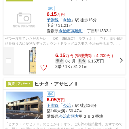
敷0
6.15
万円
予讃線
「
今治
」駅 徒歩16分
予定 / 31.21㎡
愛媛県
今治市
高地町
１丁目甲1832-1
ぜひ一度見ていただきたい、「DK SELECT ラフィネⅠ」です。薬や日用
品を買うのに便利なディスカウントドラッグコスモス 今治石井店まで、
452mです。ゴミ出しを楽にするために、遠く...
6.15
万
円
(管理費等：4,200円 )
0ヶ月
6.15万円
敷金
礼金
3階 / 1K / 31.21㎡
ヒナタ・アサヒノⅡ
賃貸 | アパート
敷0
6.05
万円
予讃線
「
今治
」駅 徒歩36分
築1年未満 / 50.47㎡
愛媛県
今治市
阿方
甲２６２番地
「ヒナタ・アサヒノⅡ」のここがイチオシ。ご好評の新築物件、おすすめで