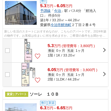
敷0
5.3
6.05
万円～
万円
予讃線
「
今治
」駅 バス4分 「鯉池入
口」 停歩5分
築1年 / 33.20㎡～44.28㎡
愛媛県
今治市
鯉池町
２丁目２番４号
新しい生活のスタートにおすすめなのが、こちらのアパートです。2024年築
の物件です。お客様は住まいに何を求めますか。ご希望の条件をお聞かせく
ださい。お客様のご希望に近い物件を...
5.3
万
円
(管理費等：3,800円 )
0ヶ月
1ヶ月
敷金
礼金
1階 / 1K / 33.20㎡
6.05
万
円
(管理費等：3,800円 )
0ヶ月
1ヶ月
敷金
礼金
2階 / 1LDK / 44.28㎡
ソーレ １０Ｂ
賃貸 | アパート
敷0
新築
6.3
6.65
万円～
万円