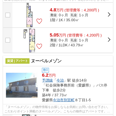
れている満足度の高いアパートです。新...
4.8
万
円
(管理費等：4,200円 )
0ヶ月
1ヶ月
敷金
礼金
1階 / 1K / 35.00㎡
5.05
万
円
(管理費等：4,200円 )
0ヶ月
1ヶ月
敷金
礼金
2階 / 1LDK / 43.79㎡
ヌーベルメゾン
賃貸 | アパート
敷0
6.2
万円
予讃線
「
今治
」駅 徒歩14分
「社会保険事務所前（愛媛県）」バス停
下車 徒歩2分
築4年 / 37.73㎡
愛媛県
今治市
別宮町
８丁目1-5
「ヌーベルメゾン」の物件情報をお探しならお気軽にお問い合わせ下さい。
こだわりポイント満載のヌーベルメゾン。こちらの物件はアパートです。令
和3年築の物件です。賃貸情報のことな...