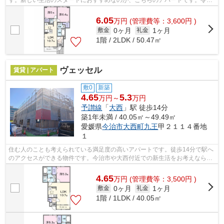
す。新しい生活のスタートにおすすめなのが、こちらのアパートです。令和
8年築の物件です。どういった物件を求...
6.05
万
円
(管理費等：3,600円 )
0ヶ月
1ヶ月
敷金
礼金
1階 / 2LDK / 50.47㎡
ヴェッセル
賃貸 | アパート
敷0
新築
4.65
5.3
万円～
万円
予讃線
「
大西
」駅 徒歩14分
築1年未満 / 40.05㎡～49.49㎡
愛媛県
今治市
大西町九王
甲２１１４番地
１
住む人のことも考えられている満足度の高いアパートです。徒歩14分で駅へ
のアクセスができる物件です。今治市や大西付近での新生活をお考えならお
任せください。お部屋探しは取り扱い...
4.65
万
円
(管理費等：3,500円 )
0ヶ月
1ヶ月
敷金
礼金
1階 / 1LDK / 40.05㎡