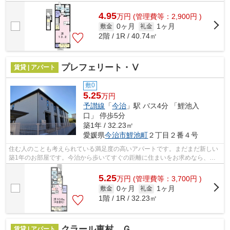
に欠かせない施設が揃う今治市エリアで...
4.95
万
円
(管理費等：2,900円 )
0ヶ月
1ヶ月
敷金
礼金
2階 / 1R / 40.74㎡
プレフェリート・Ⅴ
賃貸 | アパート
敷0
5.25
万円
予讃線
「
今治
」駅 バス4分 「鯉池入
口」 停歩5分
築1年 / 32.23㎡
愛媛県
今治市
鯉池町
２丁目２番４号
住む人のことも考えられている満足度の高いアパートです。まだまだ新しい
築1年のお部屋です。今治から歩いてすぐの距離に住まいをお求めなら、当
社で住まい探しを行ってください。たく...
5.25
万
円
(管理費等：3,700円 )
0ヶ月
1ヶ月
敷金
礼金
1階 / 1R / 32.23㎡
クラール東村 Ｇ
賃貸 | アパート