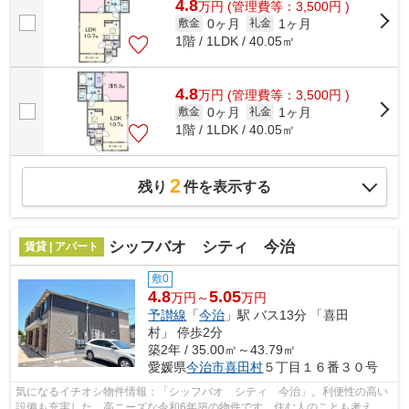
4.8
万
円
(管理費等：3,500円 )
0ヶ月
1ヶ月
敷金
礼金
1階 / 1LDK / 40.05㎡
4.8
万
円
(管理費等：3,500円 )
0ヶ月
1ヶ月
敷金
礼金
1階 / 1LDK / 40.05㎡
2
残り
件を表示する
シッフバオ シティ 今治
賃貸 | アパート
敷0
4.8
5.05
万円～
万円
予讃線
「
今治
」駅 バス13分 「喜田
村」 停歩2分
築2年 / 35.00㎡～43.79㎡
愛媛県
今治市
喜田村
５丁目１６番３０号
気になるイチオシ物件情報：「シッフバオ シティ 今治」。利便性の高い
設備も充実した、高ニーズな令和6年築の物件です。住む人のことも考えら