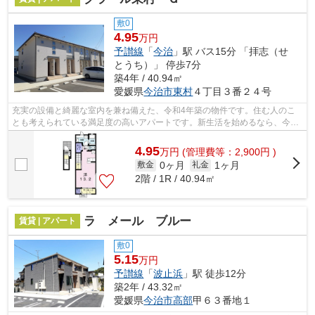
敷0
4.95
万円
予讃線
「
今治
」駅 バス15分 「拝志（せ
とうち）」 停歩7分
築4年 / 40.94㎡
愛媛県
今治市
東村
４丁目３番２４号
充実の設備と綺麗な室内を兼ね備えた、令和4年築の物件です。住む人のこ
とも考えられている満足度の高いアパートです。新生活を始めるなら、今治
市はいかがでしょうか？住環境が整って...
4.95
万
円
(管理費等：2,900円 )
0ヶ月
1ヶ月
敷金
礼金
2階 / 1R / 40.94㎡
ラ メール ブルー
賃貸 | アパート
敷0
5.15
万円
予讃線
「
波止浜
」駅 徒歩12分
築2年 / 43.32㎡
愛媛県
今治市
高部
甲６３番地１