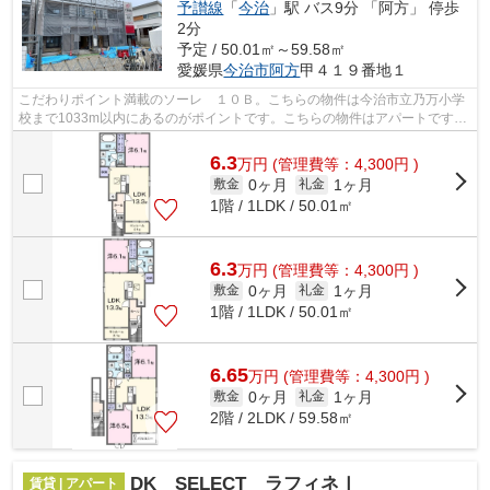
予讃線
「
今治
」駅 バス9分 「阿方」 停歩
2分
予定 / 50.01㎡～59.58㎡
愛媛県
今治市
阿方
甲４１９番地１
こだわりポイント満載のソーレ １０Ｂ。こちらの物件は今治市立乃万小学
校まで1033m以内にあるのがポイントです。こちらの物件はアパートです。
多種多様な物件を取り扱う当社は、お客...
6.3
万
円
(管理費等：4,300円 )
0ヶ月
1ヶ月
敷金
礼金
1階 / 1LDK / 50.01㎡
6.3
万
円
(管理費等：4,300円 )
0ヶ月
1ヶ月
敷金
礼金
1階 / 1LDK / 50.01㎡
6.65
万
円
(管理費等：4,300円 )
0ヶ月
1ヶ月
敷金
礼金
2階 / 2LDK / 59.58㎡
DK SELECT ラフィネⅠ
賃貸 | アパート