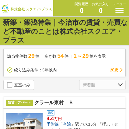
閲覧履歴
お気に入り
メニュー
0
0
新築・築浅特集｜今治市の賃貸・売買な
ど不動産のことは株式会社スクエア・
プラス
29
54
1～29
該当物件数
棟
空き数
件
棟を表示
変更
絞り込み条件：
5年以内
空室のみ
クラール東村 Ｂ
賃貸 | アパート
敷0
4.4
万円
予讃線
「
今治
」駅 バス15分 「拝志（せ