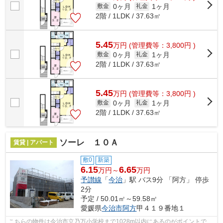
0ヶ月
1ヶ月
敷金
礼金
2階 / 1LDK / 37.63㎡
5.45
万
円
(管理費等：3,800円 )
0ヶ月
1ヶ月
敷金
礼金
2階 / 1LDK / 37.63㎡
5.45
万
円
(管理費等：3,800円 )
0ヶ月
1ヶ月
敷金
礼金
2階 / 1LDK / 37.63㎡
ソーレ １０Ａ
賃貸 | アパート
敷0
新築
6.15
6.65
万円～
万円
予讃線
「
今治
」駅 バス9分 「阿方」 停歩
2分
予定 / 50.01㎡～59.58㎡
愛媛県
今治市
阿方
甲４１９番地１
こちらの物件は今治市立乃万小学校まで1028m以内にあるのがポイントで