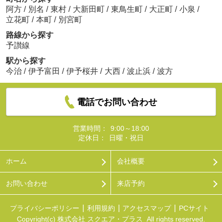
阿方
/
別名
/
東村
/
大新田町
/
東鳥生町
/
大正町
/
小泉
/
立花町
/
本町
/
別宮町
路線から探す
予讃線
駅から探す
今治
/
伊予富田
/
伊予桜井
/
大西
/
波止浜
/
波方
電話でお問い合わせ
営業時間：
9:00～18:00
定休日：
日曜・祝日
ホーム
会社概要
お問い合わせ
来店予約
プライバシーポリシー
利用規約
アクセスマップ
PCサイト
Copyright(c) 株式会社 スクエア・プラス All rights reserved.