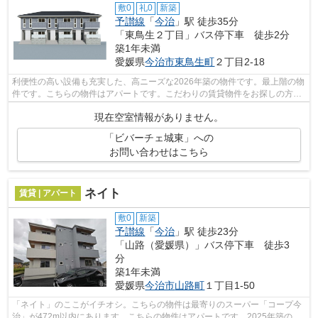
敷0
礼0
新築
予讃線
「
今治
」駅 徒歩35分
「東鳥生２丁目」バス停下車 徒歩2分
築1年未満
愛媛県
今治市
東鳥生町
２丁目2-18
利便性の高い設備も充実した、高ニーズな2026年築の物件です。最上階の物
件です。こちらの物件はアパートです。こだわりの賃貸物件をお探しの方
は、ぜひ当社にお任せ下さい。豊富な賃...
現在空室情報がありません。
「ビバーチェ城東」への
お問い合わせはこちら
ネイト
賃貸 | アパート
敷0
新築
予讃線
「
今治
」駅 徒歩23分
「山路（愛媛県）」バス停下車 徒歩3
分
築1年未満
愛媛県
今治市
山路町
１丁目1-50
「ネイト」のここがイチオシ。こちらの物件は最寄りのスーパー「コープ今
治」が472m以内にあります。こちらの物件はアパートです。2025年築の物