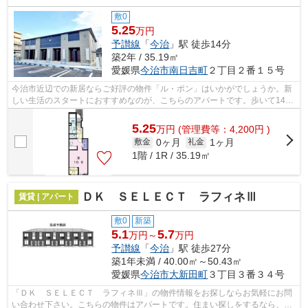
敷0
5.25
万円
予讃線
「
今治
」駅 徒歩14分
築2年 / 35.19㎡
愛媛県
今治市
南日吉町
２丁目２番１５号
今治市近辺での新居ならご好評の物件「ル・ポン」はいかがでしょうか。新
しい生活のスタートにおすすめなのが、こちらのアパートです。歩いて14分
ほどで駅にアクセスできる、立地の良...
5.25
万
円
(管理費等：4,200円 )
0ヶ月
1ヶ月
敷金
礼金
1階 / 1R / 35.19㎡
ＤＫ ＳＥＬＥＣＴ ラフィネⅢ
賃貸 | アパート
敷0
新築
5.1
5.7
万円～
万円
予讃線
「
今治
」駅 徒歩27分
築1年未満 / 40.00㎡～50.43㎡
愛媛県
今治市
大新田町
３丁目３番３４号
「ＤＫ ＳＥＬＥＣＴ ラフィネⅢ」の物件情報をお探しならお気軽にお問
い合わせ下さい。こちらの物件はアパートです。住まい探しをするなら、ぜ