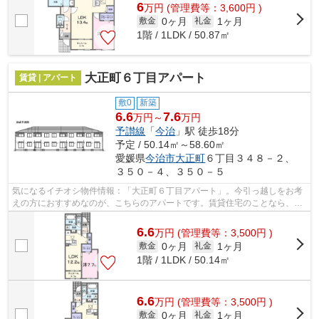
6
万
円
(管理費等：3,600円 )
0ヶ月
1ヶ月
敷金
礼金
1階 / 1LDK / 50.87㎡
大正町６丁目アパート
賃貸 | アパート
敷0
新築
6.6
7.6
万円～
万円
予讃線
「
今治
」駅 徒歩18分
予定 / 50.14㎡～58.60㎡
愛媛県
今治市
大正町
６丁目３４８－２、
３５０－４、３５０－５
気になるイチオシ物件情報：「大正町６丁目アパート」。今引っ越しをお考
えの方におすすめなのが、こちらのアパートです。賃貸住宅のことなら、当
社にお任せください！お客様が満足し...
6.6
万
円
(管理費等：3,500円 )
0ヶ月
1ヶ月
敷金
礼金
1階 / 1LDK / 50.14㎡
6.6
万
円
(管理費等：3,500円 )
0ヶ月
1ヶ月
敷金
礼金