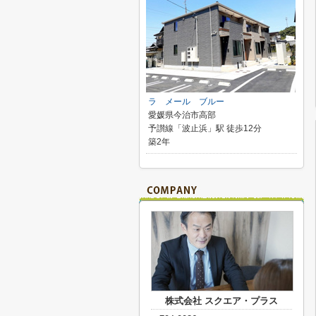
ラ メール ブルー
愛媛県今治市高部
予讃線「波止浜」駅 徒歩12分
築2年
株式会社 スクエア・プラス