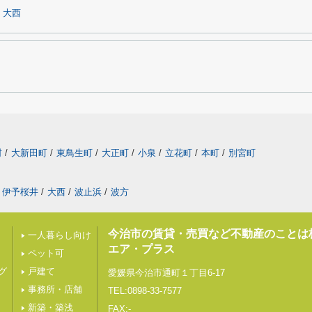
大西
村
/
大新田町
/
東鳥生町
/
大正町
/
小泉
/
立花町
/
本町
/
別宮町
伊予桜井
/
大西
/
波止浜
/
波方
今治市の賃貸・売買など不動産のことは
一人暮らし向け
エア・プラス
ペット可
グ
戸建て
愛媛県今治市通町１丁目6-17
事務所・店舗
TEL:0898-33-7577
新築・築浅
FAX:-