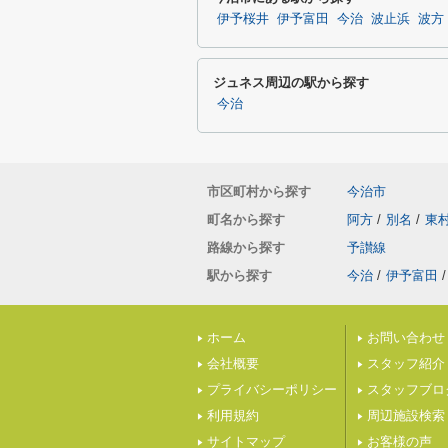
伊予桜井
伊予富田
今治
波止浜
波方
ジュネス周辺の駅から探す
今治
市区町村から探す
今治市
町名から探す
阿方
/
別名
/
東
路線から探す
予讃線
駅から探す
今治
/
伊予富田
/
ホーム
お問い合わせ
会社概要
スタッフ紹介
プライバシーポリシー
スタッフブロ
利用規約
周辺施設検索
サイトマップ
お客様の声