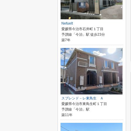
Nefuelt
愛媛県今治市石井町１丁目
予讃線「今治」駅 徒歩23分
築7年
スプレンド－レ東鳥生 Ａ
愛媛県今治市東鳥生町１丁目
予讃線「今治」駅
築11年