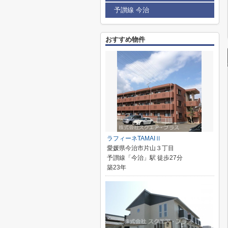
予讃線 今治
おすすめ物件
ラフィーネTAMAIⅡ
愛媛県今治市片山３丁目
予讃線「今治」駅 徒歩27分
築23年