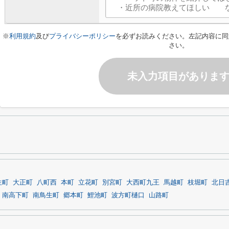
※
利用規約
及び
プライバシーポリシー
を必ずお読みください。左記内容に同
さい。
未入力項目がありま
生町
大正町
八町西
本町
立花町
別宮町
大西町九王
馬越町
枝堀町
北日
南高下町
南鳥生町
郷本町
鯉池町
波方町樋口
山路町