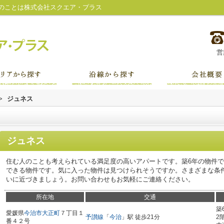
のことは株式会社スクエア・プラス
営
>
ジュネス
ジュネス
住む人のことも考えられている満足度の高いアパートです。築6年の物件
できる物件です。気に入った物件は見つけられそうですか。さまざまな条
いに近づきましょう。お問い合わせもお気軽にご連絡ください。
所在地
交通
築
愛媛県
今治市
大正町
７丁目１
予讃線
「
今治
」駅 徒歩21分
2
番４２号