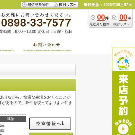
最終更新：2026年08月07日
00
00
件
件
最近見た物件
検討リスト
業時間：9:00～18:00
定休日：日曜・祝日
でありながら、快適な生活をおくることが
件があるので、条件を絞ってよりよい住ま
建物
空室情報へ
6年
階建