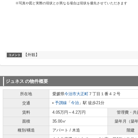
※写真や図と実際の現状とが異なる場合は現状を優先させていただきます
【外観】
コメント
ジュネス
の物件概要
所在地
愛媛県
今治市
大正町
７丁目１番４２号
予讃線
「
今治
」駅 徒歩21分
交通
賃料
4.05万円～4.2万円
管理費・共
面積
35.00㎡
築年月（築
種別/構造
アパート / 木造
階建