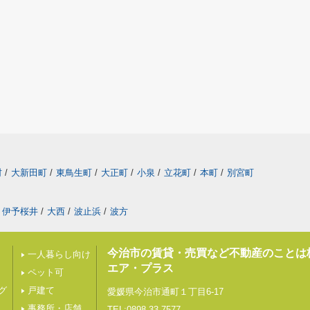
村
/
大新田町
/
東鳥生町
/
大正町
/
小泉
/
立花町
/
本町
/
別宮町
伊予桜井
/
大西
/
波止浜
/
波方
今治市の賃貸・売買など不動産のことは
一人暮らし向け
エア・プラス
ペット可
グ
戸建て
愛媛県今治市通町１丁目6-17
事務所・店舗
TEL:0898-33-7577