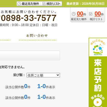
最終更新：2026年08月08日
00
00
件
件
最近見た物件
検討リスト
業時間：9:00～18:00
定休日：日曜・祝日
は対応できません。
並び順：
0
1-0
該当公開件数
件
件表示
0
1-0
該当公開件数
件
件表示