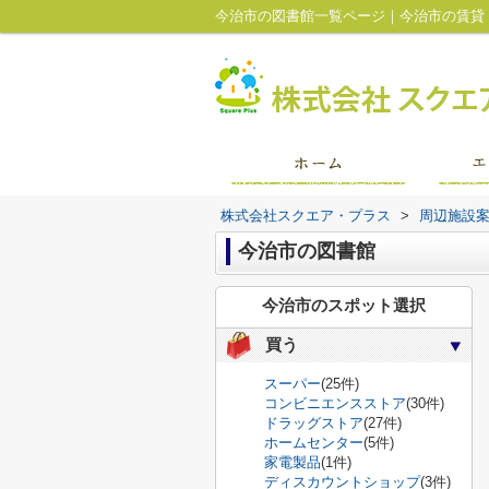
今治市の図書館一覧ページ｜今治市の賃貸
株式会社スクエア・プラス
>
周辺施設
今治市の図書館
今治市のスポット選択
買う
スーパー
(25件)
コンビニエンスストア
(30件)
ドラッグストア
(27件)
ホームセンター
(5件)
家電製品
(1件)
ディスカウントショップ
(3件)