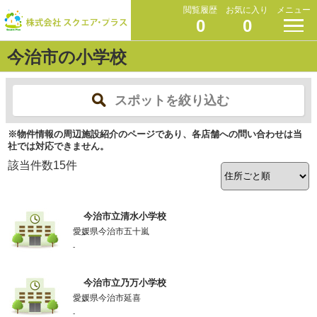
閲覧履歴
お気に入り
メニュー
0
0
今治市の小学校
スポットを絞り込む
※物件情報の周辺施設紹介のページであり、各店舗への問い合わせは当
社では対応できません。
該当件数
15
件
今治市立清水小学校
愛媛県今治市五十嵐
-
今治市立乃万小学校
愛媛県今治市延喜
-