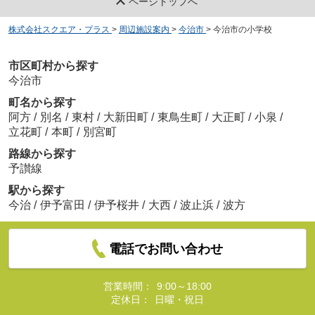
ページトップへ
株式会社スクエア・プラス
>
周辺施設案内
>
今治市
>
今治市の小学校
市区町村から探す
今治市
町名から探す
阿方
/
別名
/
東村
/
大新田町
/
東鳥生町
/
大正町
/
小泉
/
立花町
/
本町
/
別宮町
路線から探す
予讃線
駅から探す
今治
/
伊予富田
/
伊予桜井
/
大西
/
波止浜
/
波方
電話でお問い合わせ
営業時間：
9:00～18:00
定休日：
日曜・祝日