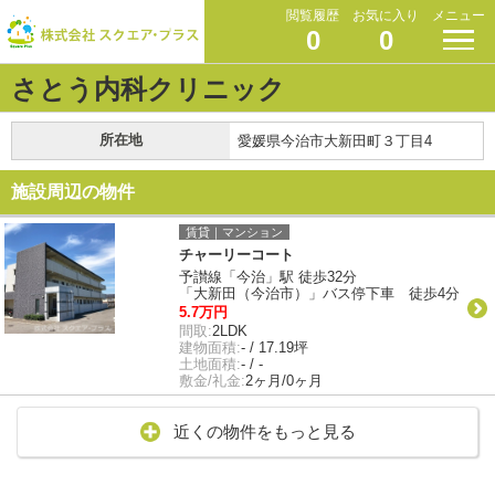
閲覧履歴
お気に入り
メニュー
0
0
さとう内科クリニック
所在地
愛媛県今治市大新田町３丁目4
施設周辺の物件
賃貸｜マンション
チャーリーコート
予讃線「今治」駅 徒歩32分
「大新田（今治市）」バス停下車 徒歩4分
5.7万円
間取:
2LDK
建物面積:
- / 17.19坪
土地面積:
- / -
敷金/礼金:
2ヶ月/0ヶ月
近くの物件をもっと見る