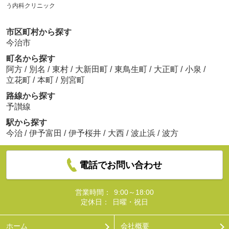
う内科クリニック
市区町村から探す
今治市
町名から探す
阿方
/
別名
/
東村
/
大新田町
/
東鳥生町
/
大正町
/
小泉
/
立花町
/
本町
/
別宮町
路線から探す
予讃線
駅から探す
今治
/
伊予富田
/
伊予桜井
/
大西
/
波止浜
/
波方
電話でお問い合わせ
営業時間：
9:00～18:00
定休日：
日曜・祝日
ホーム
会社概要