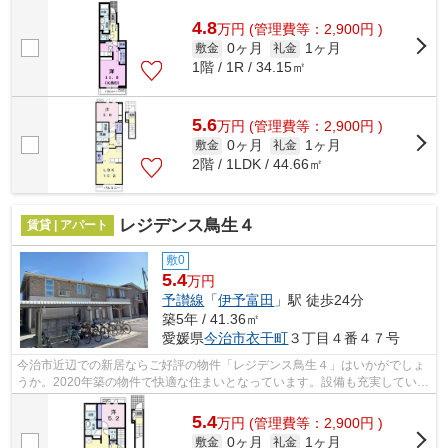
い経験豊富なスタッフがお部屋探しをサ...
4.8
万
円
(管理費等：2,900円 )
0ヶ月
1ヶ月
敷金
礼金
1階 / 1R / 34.15㎡
5.6
万
円
(管理費等：2,900円 )
0ヶ月
1ヶ月
敷金
礼金
2階 / 1LDK / 44.66㎡
レジデンス鳥生４
賃貸 | アパート
敷0
5.4
万円
予讃線
「
伊予富田
」駅 徒歩24分
築5年 / 41.36㎡
愛媛県
今治市
衣干町
３丁目４番４７号
今治市近辺での新居ならご好評の物件「レジデンス鳥生４」はいかがでしょ
うか。2020年築の物件で快適な住まいとなっています。設備も充実していて
住みやすい、魅力が詰まったアパート...
5.4
万
円
(管理費等：2,900円 )
0ヶ月
1ヶ月
敷金
礼金