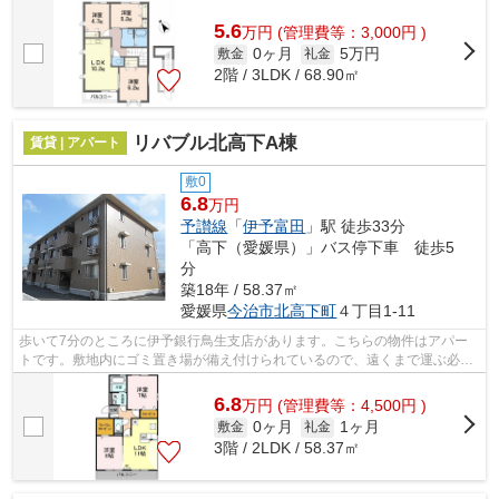
めるなら、ゴミ捨てが楽な敷...
5.6
万
円
(管理費等：3,000円 )
0ヶ月
5万円
敷金
礼金
2階 / 3LDK / 68.90㎡
リバブル北高下A棟
賃貸 | アパート
敷0
6.8
万円
予讃線
「
伊予富田
」駅 徒歩33分
「高下（愛媛県）」バス停下車 徒歩5
分
築18年 / 58.37㎡
愛媛県
今治市
北高下町
４丁目1-11
歩いて7分のところに伊予銀行鳥生支店があります。こちらの物件はアパー
トです。敷地内にゴミ置き場が備え付けられているので、遠くまで運ぶ必要
がなくゴミ出しが楽になります。最上階...
6.8
万
円
(管理費等：4,500円 )
0ヶ月
1ヶ月
敷金
礼金
3階 / 2LDK / 58.37㎡