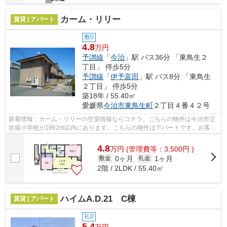
カーム・リリー
賃貸 | アパート
敷0
4.8
万円
予讃線
「
今治
」駅 バス36分 「東鳥生２
丁目」 停歩5分
予讃線
「
伊予富田
」駅 バス8分 「東鳥生
２丁目」 停歩5分
築18年 / 55.40㎡
愛媛県
今治市
東鳥生町
２丁目４番４２号
新着情報：カーム・リリーの空室情報ならコチラ。こちらの物件は今治市立
吹揚小学校が1962m以内にあります。こちらの物件はアパートです。お客様
のご希望の条件をお聞かせ下さい。当社...
4.8
万
円
(管理費等：3,500円 )
0ヶ月
1ヶ月
敷金
礼金
2階 / 2LDK / 55.40㎡
ハイムA.D.21 C棟
賃貸 | アパート
礼0
5.4