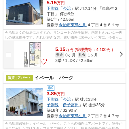
5.15
万円
予讃線
「
今治
」駅 バス14分 「東鳥生２
丁目」 停歩9分
築1年 / 42.56㎡
愛媛県
今治市
東鳥生町
４丁目４番６１号
今治駅近くの新居におすすめ、サンコートの物件情報。内装もきれいな一押
しの築浅物件です。きれい好きな方、古い物件は苦手という方に。今引っ越
しをお考えの方におすすめなのが、こ...
5.15
万
円
(管理費等：4,100円 )
0ヶ月
1ヶ月
敷金
礼金
2階 / 1LDK / 42.56㎡
イベール パーク
賃貸 | アパート
敷0
3.85
万円
予讃線
「
今治
」駅 徒歩33分
予讃線
「
伊予富田
」駅 徒歩35分
築18年 / 32.90㎡
愛媛県
今治市
東鳥生町
２丁目２番４７号
今治駅周辺物件：イベール パーク。こちらの物件はアパートです。物件が
お気に召した方はスタッフまでご連絡ください。数ある物件の中から同条件