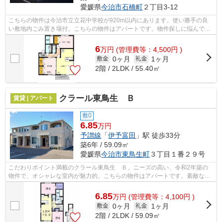
愛媛県
今治市
石橋町
２丁目3-12
こちらの物件は今治市立立花中学校が920m以内にあります。使い勝手の良
い敷地内ごみ置き場付。こちらの物件はアパートです。物件探しに悩んでし
まって時間が掛かってしまうという方は...
6
万
円
(管理費等：4,500円 )
0ヶ月
1ヶ月
敷金
礼金
2階 / 2LDK / 55.40㎡
クラール東鳥生 Ｂ
賃貸 | アパート
敷0
6.85
万円
予讃線
「
伊予富田
」駅 徒歩33分
築6年 / 59.09㎡
愛媛県
今治市
東鳥生町
３丁目１番２９号
こだわりポイント満載のクラール東鳥生 Ｂ。ニーズの高い、令和2年築の
物件で、オシャレな室内が魅力的。こちらの物件はアパートです。素敵な物
件を見つけて快適に暮らしましょう。様...
6.85
万
円
(管理費等：4,100円 )
0ヶ月
1ヶ月
敷金
礼金
2階 / 2LDK / 59.09㎡