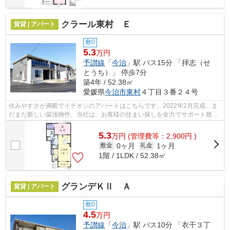
クラール東村 Ｅ
賃貸 | アパート
敷0
5.3
万円
予讃線
「
今治
」駅 バス15分 「拝志（せ
とうち）」 停歩7分
築4年 / 52.38㎡
愛媛県
今治市
東村
４丁目３番２４号
住みやすさが満載でイチオシのアパートはこちらです。2022年2月完成、ま
だまだ新しい築浅物件。当社は、お客様の住まい探しを全力でサポート致し
ます。地域に密着しておりますので、確...
5.3
万
円
(管理費等：2,900円 )
0ヶ月
1ヶ月
敷金
礼金
1階 / 1LDK / 52.38㎡
グランデＫⅡ Ａ
賃貸 | アパート
敷0
4.5
万円
予讃線
「
今治
」駅 バス10分 「衣干３丁