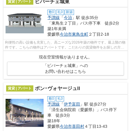
ビバーチェ城東
賃貸 | アパート
敷0
礼0
新築
予讃線
「
今治
」駅 徒歩35分
「東鳥生２丁目」バス停下車 徒歩2分
築1年未満
愛媛県
今治市
東鳥生町
２丁目2-18
利便性の高い設備も充実した、高ニーズな2026年築の物件です。最上階の物
件です。こちらの物件はアパートです。こだわりの賃貸物件をお探しの方
は、ぜひ当社にお任せ下さい。豊富な賃...
現在空室情報がありません。
「ビバーチェ城東」への
お問い合わせはこちら
ボン･ヴォヤージュII
賃貸 | アパート
敷0
礼0
予讃線
「
伊予富田
」駅 徒歩27分
「済生会病院前（愛媛県）」バス停下
車 徒歩3分
築18年
愛媛県
今治市
喜田村
４丁目13-43