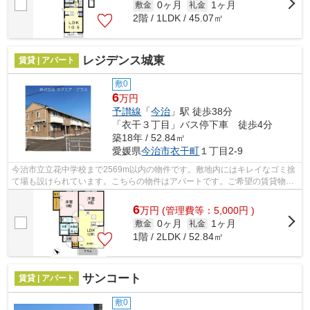
0ヶ月
1ヶ月
敷金
礼金
2階 / 1LDK / 45.07㎡
レジデンス城東
賃貸 | アパート
敷0
6
万円
予讃線
「
今治
」駅 徒歩38分
「衣干３丁目」バス停下車 徒歩4分
築18年 / 52.84㎡
愛媛県
今治市
衣干町
１丁目2-9
今治市立立花中学校まで2569m以内の物件です。敷地内にはキレイなゴミ捨
て場も設けられています。こちらの物件はアパートです。ご希望の賃貸物件
が見つからなくてお困りの際は、当社に...
6
万
円
(管理費等：5,000円 )
0ヶ月
1ヶ月
敷金
礼金
1階 / 2LDK / 52.84㎡
サンコート
賃貸 | アパート
敷0