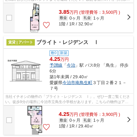
の物件を更にお探しすることも出来ます。
3.85
万
円
(管理費等：3,500円 )
0ヶ月
1ヶ月
敷金
礼金
1階 / 1R / 32.90㎡
ブライト・レジデンス Ⅰ
賃貸 | アパート
敷0
新築
4.25
万円
予讃線
「
今治
」駅 バス8分 「鳥生」 停歩
6分
築1年未満 / 29.40㎡
愛媛県
今治市
南鳥生町
３丁目２番２１－
７号
当社イチオシの物件の「ブライト・レジデンス Ⅰ」。ぜひ一度ご覧くださ
い。徒歩9分の場所に今治市立鳥生小学校があります。こちらの物件はアパ
ートです。賃貸物件のことなら、当社に...
4.25
万
円
(管理費等：3,900円 )
0ヶ月
1ヶ月
敷金
礼金
1階 / 1R / 29.40㎡