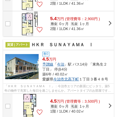
2階 / 1LDK / 41.36㎡
5.4
万
円
(管理費等：2,900円 )
0ヶ月
1ヶ月
敷金
礼金
2階 / 1LDK / 41.36㎡
ＨＫＲ ＳＵＮＡＹＡＭＡ Ⅰ
賃貸 | アパート
敷0
4.5
万円
予讃線
「
今治
」駅 バス14分 「東鳥生２
丁目」 停歩4分
築6年 / 40.02㎡
愛媛県
今治市
北高下町
１丁目３番４８号
「ＨＫＲ ＳＵＮＡＹＡＭＡ Ⅰ」：今治市エリアの新居にピッタリ。築5
年の物件で充実した毎日を過ごしませんか。アパートタイプのお部屋です。
気になる物件ほどすぐに無くなってしま...
4.5
万
円
(管理費等：3,500円 )
0ヶ月
1ヶ月
敷金
礼金
1階 / 1LDK / 40.02㎡