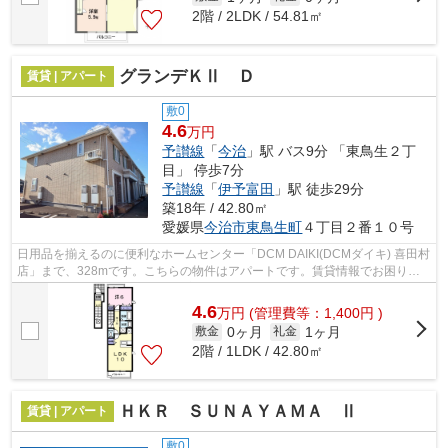
2階 / 2LDK / 54.81㎡
グランデＫⅡ Ｄ
賃貸 | アパート
敷0
4.6
万円
予讃線
「
今治
」駅 バス9分 「東鳥生２丁
目」 停歩7分
予讃線
「
伊予富田
」駅 徒歩29分
築18年 / 42.80㎡
愛媛県
今治市
東鳥生町
４丁目２番１０号
日用品を揃えるのに便利なホームセンター「DCM DAIKI(DCMダイキ) 喜田村
店」まで、328mです。こちらの物件はアパートです。賃貸情報でお困りの
方は、当社にご連絡下さい。お客様のご希...
4.6
万
円
(管理費等：1,400円 )
0ヶ月
1ヶ月
敷金
礼金
2階 / 1LDK / 42.80㎡
ＨＫＲ ＳＵＮＡＹＡＭＡ Ⅱ
賃貸 | アパート
敷0