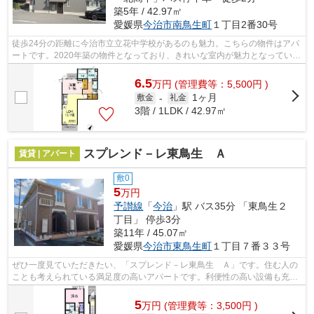
築5年 / 42.97㎡
愛媛県
今治市
南鳥生町
１丁目2番30号
徒歩24分の距離に今治市立立花中学校があるのも魅力。こちらの物件はアパ
ートです。2020年築の物件となっており、きれいな室内が魅力となっていま
す。最上階の物件です。今治市内の物...
6.5
万
円
(管理費等：5,500円 )
1ヶ月
敷金
-
礼金
3階 / 1LDK / 42.97㎡
スプレンド－レ東鳥生 Ａ
賃貸 | アパート
敷0
5
万円
予讃線
「
今治
」駅 バス35分 「東鳥生２
丁目」 停歩3分
築11年 / 45.07㎡
愛媛県
今治市
東鳥生町
１丁目７番３３号
ぜひ一度見ていただきたい、「スプレンド－レ東鳥生 Ａ」です。住む人の
ことも考えられている満足度の高いアパートです。利便性の高い設備も充実
の、快適に暮らすことのできる2015年...
5
万
円
(管理費等：3,500円 )