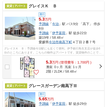
グレイスＫ Ｂ
賃貸 | アパート
敷0
5.3
万円
予讃線
「
今治
」駅 バス9分 「高下」 停歩
8分
予讃線
「
伊予富田
」駅 徒歩22分
築19年 / 58.48㎡
愛媛県
今治市
南高下町
４丁目２番７号
グレイスＫ Ｂ：予讃線今治駅にも近くて便利。伊予銀行鳥生支店が徒歩6
分のところにあります。こちらの物件はアパートです。賃貸物件のことでお
困りなら、まずは当社へご連絡下さい。...
5.3
万
円
(管理費等：1,700円 )
0ヶ月
1ヶ月
敷金
礼金
2階 / 2LDK / 58.48㎡
グレースガーデン南高下Ⅲ
賃貸 | アパート
敷0
5.65
万円
予讃線
「
伊予富田
」駅 徒歩29分