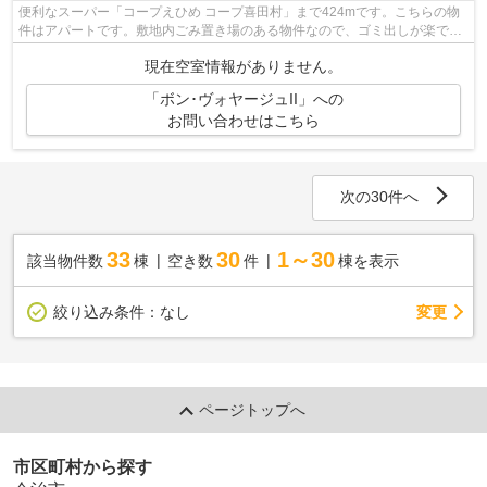
便利なスーパー「コープえひめ コープ喜田村」まで424mです。こちらの物
件はアパートです。敷地内ごみ置き場のある物件なので、ゴミ出しが楽で
す。バス停徒歩3分以内なのでお出かけや...
現在空室情報がありません。
「ボン･ヴォヤージュII」への
お問い合わせはこちら
次の30件へ
33
30
1～30
該当物件数
棟
空き数
件
棟を表示
変更
絞り込み条件：
なし
ページトップへ
市区町村から探す