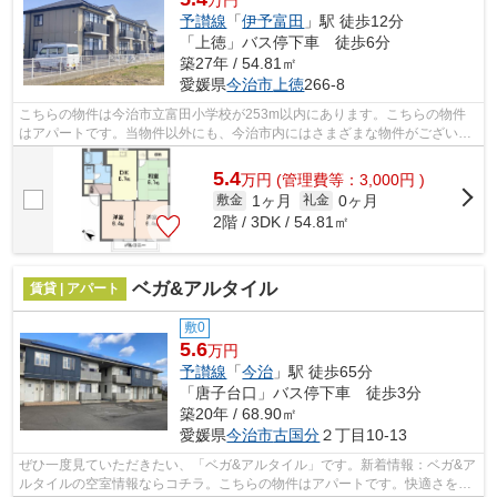
万円
予讃線
「
伊予富田
」駅 徒歩12分
「上徳」バス停下車 徒歩6分
築27年 / 54.81㎡
愛媛県
今治市
上徳
266-8
こちらの物件は今治市立富田小学校が253m以内にあります。こちらの物件
はアパートです。当物件以外にも、今治市内にはさまざまな物件がございま
す。他の物件も見てみたい方は、お気軽...
5.4
万
円
(管理費等：3,000円 )
1ヶ月
0ヶ月
敷金
礼金
2階 / 3DK / 54.81㎡
ベガ&アルタイル
賃貸 | アパート
敷0
5.6
万円
予讃線
「
今治
」駅 徒歩65分
「唐子台口」バス停下車 徒歩3分
築20年 / 68.90㎡
愛媛県
今治市
古国分
２丁目10-13
ぜひ一度見ていただきたい、「ベガ&アルタイル」です。新着情報：ベガ&ア
ルタイルの空室情報ならコチラ。こちらの物件はアパートです。快適さを求