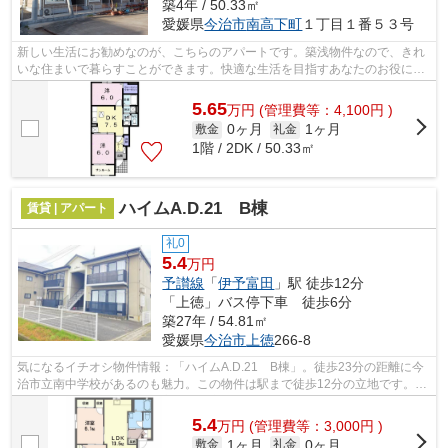
築4年 / 50.33㎡
愛媛県
今治市
南高下町
１丁目１番５３号
新しい生活にお勧めなのが、こちらのアパートです。築浅物件なので、きれ
いな住まいで暮らすことができます。快適な生活を目指すあなたのお役に立
てるように。種類をたくさんご用意し...
5.65
万
円
(管理費等：4,100円 )
0ヶ月
1ヶ月
敷金
礼金
1階 / 2DK / 50.33㎡
ハイムA.D.21 B棟
賃貸 | アパート
礼0
5.4
万円
予讃線
「
伊予富田
」駅 徒歩12分
「上徳」バス停下車 徒歩6分
築27年 / 54.81㎡
愛媛県
今治市
上徳
266-8
気になるイチオシ物件情報：「ハイムA.D.21 B棟」。徒歩23分の距離に今
治市立南中学校があるのも魅力。この物件は駅まで徒歩12分の立地です。最
上階の物件です。ニーズの高い今治市内...
5.4
万
円
(管理費等：3,000円 )
1ヶ月
0ヶ月
敷金
礼金