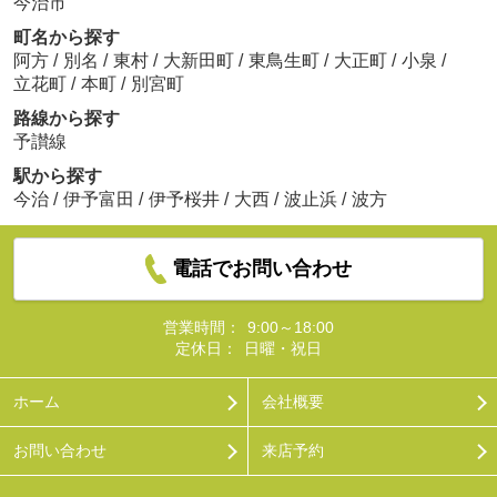
今治市
町名から探す
阿方
/
別名
/
東村
/
大新田町
/
東鳥生町
/
大正町
/
小泉
/
立花町
/
本町
/
別宮町
路線から探す
予讃線
駅から探す
今治
/
伊予富田
/
伊予桜井
/
大西
/
波止浜
/
波方
電話でお問い合わせ
営業時間：
9:00～18:00
定休日：
日曜・祝日
ホーム
会社概要
お問い合わせ
来店予約