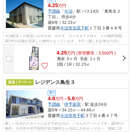
4.25
万円
予讃線
「
今治
」駅 バス14分 「東鳥生２
丁目」 停歩4分
築6年 / 32.23㎡
愛媛県
今治市
北高下町
１丁目３番４８号
今治駅近くの新居におすすめ、ＨＫＲ ＳＵＮＡＹＡＭＡ Ⅱの物件情報。
築5年の設備が充実した物件となっています。今引っ越しをお考えの方にお
すすめなのが、こちらのアパートです。...
4.25
万
円
(管理費等：3,500円 )
0ヶ月
1ヶ月
敷金
礼金
1階 / 1R / 32.23㎡
レジデンス鳥生３
賃貸 | アパート
敷0
4.8
5.6
万円～
万円
予讃線
「
伊予富田
」駅 徒歩24分
築5年 / 34.15㎡～44.66㎡
愛媛県
今治市
衣干町
３丁目４番４７号
新しい生活のスタートにおすすめなのが、こちらのアパートです。築5年の
物件。今治市や伊予富田付近の物件なら当社にお任せください。地域に詳し