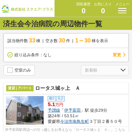
閲覧履歴
お気に入り
メニュー
0
0
済生会今治病院の周辺物件一覧
33
30
1～30
該当物件数
棟
空き数
件
棟を表示
変更
絞り込み条件：
なし
空室のみ
ロータス城ヶ上 Ａ
賃貸 | アパート
敷0
礼0
5.1
万円
予讃線
「
伊予富田
」駅 徒歩29分
築24年 / 53.51㎡
愛媛県
今治市
南鳥生町
３丁目２番５０号
伊予富田駅周辺への引っ越しをお考えなら「ロータス城ヶ上 Ａ」。こちら