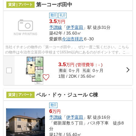
第一コーポ田中
賃貸 | アパート
敷0
礼0
3.5
万円
予讃線
「
伊予富田
」駅 徒歩31分
築42年 / 35.60㎡
愛媛県
今治市
拝志
６-30
当社イチオシの物件の「第一コーポ田中」。ぜひ一度ご覧ください。こちら
の物件は今治市立富田小学校まで1653m以内にあるのがポイントです。こち
らの物件はアパートです。周辺環境にこ...
3.5
万
円
(管理費等：- )
0ヶ月
0ヶ月
敷金
礼金
1階 / 2DK / 35.60㎡
ベル・ドゥ・ジュール C棟
賃貸 | アパート
敷0
6
万円
予讃線
「
伊予富田
」駅 徒歩16分
「郷新屋敷５丁目」バス停下車 徒歩8
分
築17年 / 55.40㎡