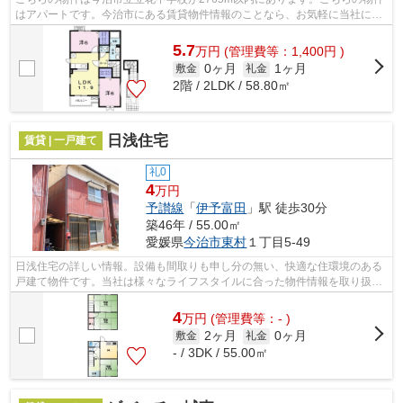
はアパートです。今治市にある賃貸物件情報のことなら、お気軽に当社にお
任せ下さい。賃貸情報を豊富に取り扱っ...
5.7
万
円
(管理費等：1,400円 )
0ヶ月
1ヶ月
敷金
礼金
2階 / 2LDK / 58.80㎡
日浅住宅
賃貸 | 一戸建て
礼0
4
万円
予讃線
「
伊予富田
」駅 徒歩30分
築46年 / 55.00㎡
愛媛県
今治市
東村
１丁目5-49
日浅住宅の詳しい情報。設備も間取りも申し分の無い、快適な住環境のある
戸建て物件です。当社は様々なライフスタイルに合った物件情報を取り扱っ
ております。ぜひこちらから、あなた...
4
万
円
(管理費等：- )
2ヶ月
0ヶ月
敷金
礼金
- / 3DK / 55.00㎡