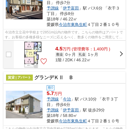
目」 停歩7分
予讃線
「
伊予富田
」駅 バス6分 「衣干３
丁目」 停歩8分
築18年 / 46.22㎡
愛媛県
今治市
東鳥生町
４丁目２番１０号
今治市立立花中学校まで2851m以内の物件です。こちらの物件はアパートで
す。お客様の多種多様なニーズに応えるべく、数多くの物件をご用意してお
待ちしております。どうぞこちらからご...
4.5
万
円
(管理費等：1,400円 )
0ヶ月
1ヶ月
敷金
礼金
1階 / 2DK / 46.22㎡
グランデＫⅡ Ｂ
賃貸 | アパート
敷0
5.7
万円
予讃線
「
今治
」駅 バス10分 「衣干３丁
目」 停歩6分
予讃線
「
伊予富田
」駅 徒歩29分
築18年 / 58.80㎡
愛媛県
今治市
東鳥生町
４丁目２番１０号
こちらの物件は今治市立立花中学校が2765m以内にあります。こちらの物件