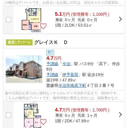
の物件はアパートです。お住まいをお探しの方は、当社オススメの賃貸住宅
はいかがでしょうか？生活に欠かせな...
5.1
万
円
(管理費等：1,100円 )
0ヶ月
0ヶ月
敷金
礼金
1階 / 2LDK / 53.51㎡
グレイスＫ Ｄ
賃貸 | アパート
敷0
4.7
万円
予讃線
「
今治
」駅 バス9分 「高下」 停歩
8分
予讃線
「
伊予富田
」駅 徒歩19分
築19年 / 47.89㎡
愛媛県
今治市
南高下町
４丁目２番７号
薬や日用品を買うのに便利なくすりのレデイ今治衣干店まで、303mです。
こちらの物件はアパートです。物件情報が豊富な当社には、経験豊かなスタ
ッフが多数在籍しております。今治市エ...
4.7
万
円
(管理費等：1,700円 )
0ヶ月
1ヶ月
敷金
礼金
1階 / 2DK / 47.89㎡