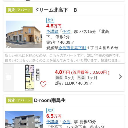
ドリーム北高下 Ｂ
賃貸 | アパート
敷0
4.8
万円
予讃線
「
今治
」駅 バス15分 「北高
下」 停歩2分
築9年 / 40.09㎡
愛媛県
今治市
北高下町
１丁目４番５６号
新しい生活にお勧めなのが、こちらのアパートです。2017年築の物件です。
住まいにはもっと多くのことを望んでみてもいいと思います。快適な住まい
があると、日々の生活も充実してくる...
4.8
万
円
(管理費等：3,500円 )
0ヶ月
1ヶ月
敷金
礼金
2階 / 1LDK / 40.09㎡
D-room南鳥生
賃貸 | アパート
敷0
6.5
万円
予讃線
「
今治
」駅 徒歩30分
「北高下」バス停下車 徒歩2分