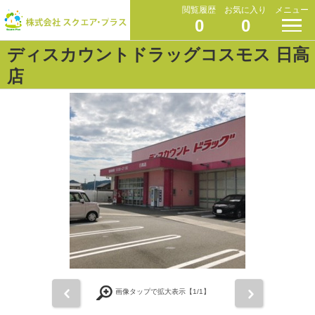
閲覧履歴
お気に入り
メニュー
0
0
ディスカウントドラッグコスモス 日高
店
前
次
画像タップで拡大表示【
1
/1】