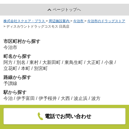
ページトップへ
株式会社スクエア・プラス
>
周辺施設案内
>
今治市
>
今治市のドラッグストア
>
ディスカウントドラッグコスモス 日高店
市区町村から探す
今治市
町名から探す
阿方
/
別名
/
東村
/
大新田町
/
東鳥生町
/
大正町
/
小泉
/
立花町
/
本町
/
別宮町
路線から探す
予讃線
駅から探す
今治
/
伊予富田
/
伊予桜井
/
大西
/
波止浜
/
波方
電話でお問い合わせ