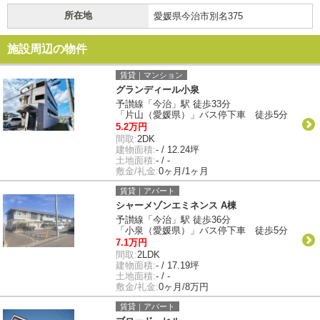
所在地
愛媛県今治市別名375
施設周辺の物件
賃貸｜マンション
グランディール小泉
予讃線「今治」駅 徒歩33分
「片山（愛媛県）」バス停下車 徒歩5分
5.2万円
間取:
2DK
建物面積:
- / 12.24坪
土地面積:
- / -
敷金/礼金:
0ヶ月/1ヶ月
賃貸｜アパート
シャーメゾンエミネンス A棟
予讃線「今治」駅 徒歩36分
「小泉（愛媛県）」バス停下車 徒歩5分
7.1万円
間取:
2LDK
建物面積:
- / 17.19坪
土地面積:
- / -
敷金/礼金:
0ヶ月/8万円
賃貸｜アパート