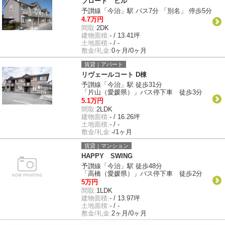
ブロード ヒル
予讃線「今治」駅 バス7分 「別名」 停歩5分
4.7万円
間取:
2DK
建物面積:
- / 13.41坪
土地面積:
- / -
敷金/礼金:
0ヶ月/0ヶ月
賃貸｜アパート
リヴェールコート D棟
予讃線「今治」駅 徒歩31分
「片山（愛媛県）」バス停下車 徒歩3分
5.1万円
間取:
2LDK
建物面積:
- / 16.26坪
土地面積:
- / -
敷金/礼金:
-/1ヶ月
賃貸｜マンション
HAPPY SWING
予讃線「今治」駅 徒歩48分
「高橋（愛媛県）」バス停下車 徒歩2分
5万円
間取:
1LDK
建物面積:
- / 13.97坪
土地面積:
- / -
敷金/礼金:
2ヶ月/0ヶ月