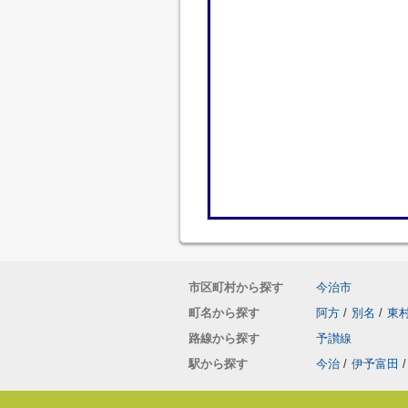
市区町村から探す
今治市
町名から探す
阿方
/
別名
/
東
路線から探す
予讃線
駅から探す
今治
/
伊予富田
/