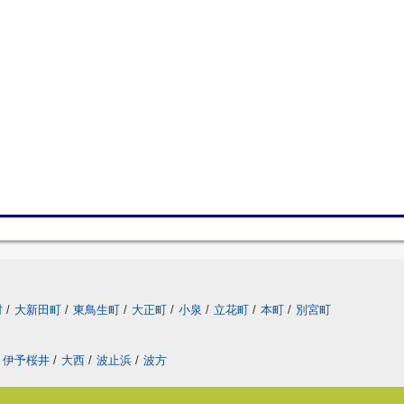
村
/
大新田町
/
東鳥生町
/
大正町
/
小泉
/
立花町
/
本町
/
別宮町
伊予桜井
/
大西
/
波止浜
/
波方