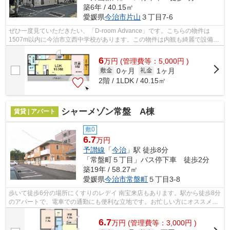
築6年 / 40.15㎡
愛媛県
今治市
片山
３丁目7-6
ぜひ一度見ていただきたい、「D-room Advance」です。こちらの物件は
1507m以内に今治市立西中学校があります。この物件は内観も綺麗で設備も
充実した、令和元年築となっています。こち...
6
万
円
(管理費等：5,000円 )
0ヶ月
1ヶ月
敷金
礼金
2階 / 1LDK / 40.15㎡
シャーメゾン常盤 A棟
賃貸 | アパート
敷0
6.7
万円
予讃線
「
今治
」駅 徒歩8分
「常盤町５丁目」バス停下車 徒歩2分
築19年 / 58.27㎡
愛媛県
今治市
常盤町
５丁目3-8
歩いて徒歩6分の場所にくすりのレデイ 南宝来店もあります。駅から徒歩8分
のアパートで、電車での通勤にも便利な立地です。お忙しい方にオススメ、
敷地内にごみ置き場のある物件です。...
6.7
万
円
(管理費等：3,000円 )