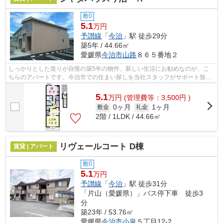
敷0
5.1
万円
予讃線
「
今治
」駅 徒歩29分
築5年 / 44.66㎡
愛媛県
今治市
山路
８６５番地２
しっかりとした造りが自慢の築5年の物件。新しい生活にお勧めなのが、こ
ちらのアパートです。今治市での住まい探しを当社スタッフがサポート致し
ます。まずはご希望条件などをお申しつ...
5.1
万
円
(管理費等：3,500円 )
0ヶ月
1ヶ月
敷金
礼金
2階 / 1LDK / 44.66㎡
リヴェールコート D棟
賃貸 | アパート
敷0
5.1
万円
予讃線
「
今治
」駅 徒歩31分
「片山（愛媛県）」バス停下車 徒歩3
分
築23年 / 53.76㎡
愛媛県
今治市
小泉
５丁目12-2