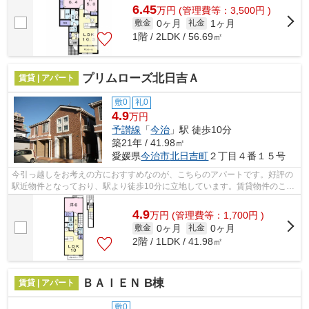
6.45
万
円
(管理費等：3,500円 )
0ヶ月
1ヶ月
敷金
礼金
1階 / 2LDK / 56.69㎡
プリムローズ北日吉Ａ
賃貸 | アパート
敷0
礼0
4.9
万円
予讃線
「
今治
」駅 徒歩10分
築21年 / 41.98㎡
愛媛県
今治市
北日吉町
２丁目４番１５号
今引っ越しをお考えの方におすすめなのが、こちらのアパートです。好評の
駅近物件となっており、駅より徒歩10分に立地しています。賃貸物件のこと
でお困りの方はいませんか？そんな方...
4.9
万
円
(管理費等：1,700円 )
0ヶ月
0ヶ月
敷金
礼金
2階 / 1LDK / 41.98㎡
ＢＡＩＥＮ B棟
賃貸 | アパート
敷0