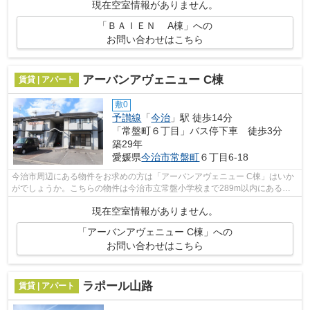
現在空室情報がありません。
「ＢＡＩＥＮ A棟」への
お問い合わせはこちら
アーバンアヴェニュー C棟
賃貸 | アパート
敷0
予讃線
「
今治
」駅 徒歩14分
「常盤町６丁目」バス停下車 徒歩3分
築29年
愛媛県
今治市
常盤町
６丁目6-18
今治市周辺にある物件をお求めの方は「アーバンアヴェニュー C棟」はいか
がでしょうか。こちらの物件は今治市立常盤小学校まで289m以内にあるの
がポイントです。こちらの物件はアパー...
現在空室情報がありません。
「アーバンアヴェニュー C棟」への
お問い合わせはこちら
ラポール山路
賃貸 | アパート