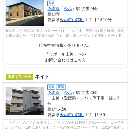
敷0
予讃線
「
今治
」駅 徒歩24分
築10年
愛媛県
今治市
山路町
１丁目2番10号
落ち着いた街並みが魅力のアパートはこちらです。充実の設備と綺麗な室内
を兼ね備えた、2016年築の物件です。最上階はベランダで洗濯もの干す時通
りから姿を見られにくいです。賃貸物...
現在空室情報がありません。
「ラポール山路」への
お問い合わせはこちら
ネイト
賃貸 | アパート
敷0
新築
予讃線
「
今治
」駅 徒歩23分
「山路（愛媛県）」バス停下車 徒歩3
分
築1年未満
愛媛県
今治市
山路町
１丁目1-50
「ネイト」のここがイチオシ。こちらの物件は最寄りのスーパー「コープ今
治」が472m以内にあります。こちらの物件はアパートです。2025年築の物