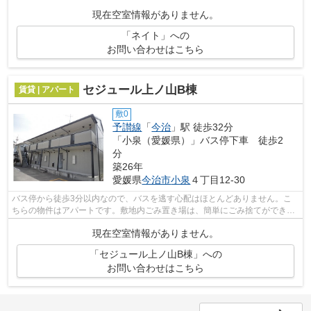
件となっており、きれいな室内が魅力と...
現在空室情報がありません。
「ネイト」への
お問い合わせはこちら
セジュール上ノ山B棟
賃貸 | アパート
敷0
予讃線
「
今治
」駅 徒歩32分
「小泉（愛媛県）」バス停下車 徒歩2
分
築26年
愛媛県
今治市
小泉
４丁目12-30
バス停から徒歩3分以内なので、バスを逃す心配はほとんどありません。こ
ちらの物件はアパートです。敷地内ごみ置き場は、簡単にごみ捨てができる
のが魅力です。最上階の物件です。こだ...
現在空室情報がありません。
「セジュール上ノ山B棟」への
お問い合わせはこちら