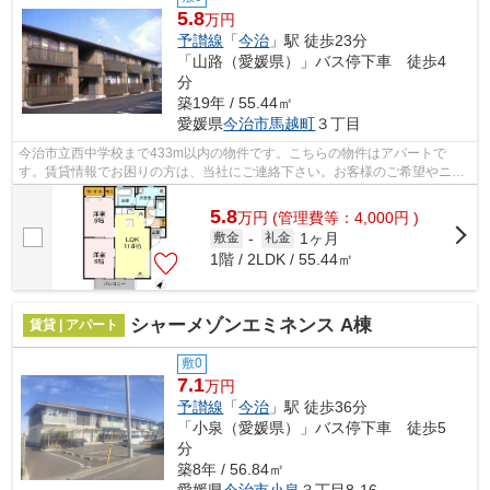
5.8
万円
予讃線
「
今治
」駅 徒歩23分
「山路（愛媛県）」バス停下車 徒歩4
分
築19年 / 55.44㎡
愛媛県
今治市
馬越町
３丁目
今治市立西中学校まで433m以内の物件です。こちらの物件はアパートで
す。賃貸情報でお困りの方は、当社にご連絡下さい。お客様のご希望やニー
ズに合わせた物件のご紹介をいたします。...
5.8
万
円
(管理費等：4,000円 )
1ヶ月
敷金
-
礼金
1階 / 2LDK / 55.44㎡
シャーメゾンエミネンス A棟
賃貸 | アパート
敷0
7.1
万円
予讃線
「
今治
」駅 徒歩36分
「小泉（愛媛県）」バス停下車 徒歩5
分
築8年 / 56.84㎡
愛媛県
今治市
小泉
３丁目8-16