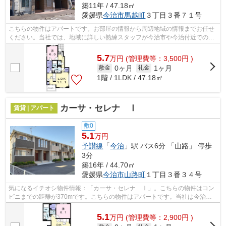
築11年 / 47.18㎡
愛媛県
今治市
馬越町
３丁目３番７１号
こちらの物件はアパートです。お部屋の情報から周辺地域の情報までお任せ
ください。当社では、地域に詳しい熟練スタッフが今治市や今治付近でのお
部屋探しをサポート致します。
5.7
万
円
(管理費等：3,500円 )
0ヶ月
1ヶ月
敷金
礼金
1階 / 1LDK / 47.18㎡
カーサ・セレナ Ⅰ
賃貸 | アパート
敷0
5.1
万円
予讃線
「
今治
」駅 バス6分 「山路」 停歩
3分
築16年 / 44.70㎡
愛媛県
今治市
山路町
１丁目３番３４号
気になるイチオシ物件情報：「カーサ・セレナ Ⅰ」。こちらの物件はコン
ビニまでの距離が370mです。こちらの物件はアパートです。当社は今治市
エリアに特化し、多種多様な賃貸物件情報...
5.1
万
円
(管理費等：2,900円 )