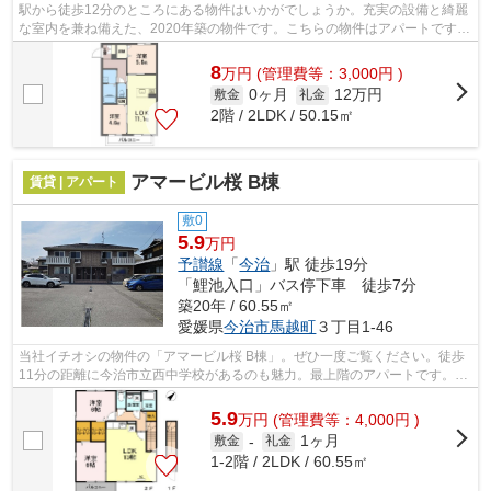
駅から徒歩12分のところにある物件はいかがでしょうか。充実の設備と綺麗
な室内を兼ね備えた、2020年築の物件です。こちらの物件はアパートです。
物件をお探しなら、当社が取り扱う物...
8
万
円
(管理費等：3,000円 )
0ヶ月
12万円
敷金
礼金
2階 / 2LDK / 50.15㎡
アマービル桜 B棟
賃貸 | アパート
敷0
5.9
万円
予讃線
「
今治
」駅 徒歩19分
「鯉池入口」バス停下車 徒歩7分
築20年 / 60.55㎡
愛媛県
今治市
馬越町
３丁目1-46
当社イチオシの物件の「アマービル桜 B棟」。ぜひ一度ご覧ください。徒歩
11分の距離に今治市立西中学校があるのも魅力。最上階のアパートです。こ
ちらの物件はアパートです。今治市や...
5.9
万
円
(管理費等：4,000円 )
1ヶ月
敷金
-
礼金
1-2階 / 2LDK / 60.55㎡