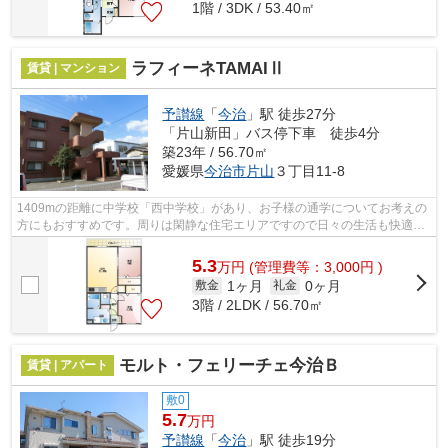
1階 / 3DK / 53.40㎡
ラフィーネTAMAIⅡ
賃貸 | マンション
予讃線
「
今治
」駅 徒歩27分
「片山新田」バス停下車 徒歩4分
築23年 / 56.70㎡
愛媛県
今治市
片山
３丁目11-8
1409mの距離に中学校「西中学校」があり、お子様の通学についてお考えの
方にもおすすめです。周りは閑静な住宅エリアですので日々の生活も快適で
す。敷地内には使いやすいごみ置き場も...
5.3
万
円
(管理費等：3,000円 )
1ヶ月
0ヶ月
敷金
礼金
3階 / 2LDK / 56.70㎡
モルト・フェリーチェ今治Ｂ
賃貸 | アパート
敷0
5.7
万円
予讃線
「
今治
」駅 徒歩19分