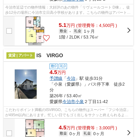
今治市近辺での物件情報：大好評のあの物件「リヴェールコート D棟」。徒
歩12分の場所に今治市立日高小学校があります。こちらの物件はアパートで
す。賃貸物件をお探しの方は、ぜひ当...
5.1
万
円
(管理費等：4,500円 )
1ヶ月
敷金
-
礼金
1階 / 2LDK / 53.76㎡
IS VIRGO
賃貸 | アパート
敷0
礼0
4.5
万円
予讃線
「
今治
」駅 徒歩31分
「小泉（愛媛県）」バス停下車 徒歩2
分
築26年 / 53.40㎡
愛媛県
今治市
小泉
２丁目11-42
こだわりポイント満載のISVIRGO。こちらの物件はスーパー「フジ今治店」
が495m以内にあります。忙しい日でもゴミ出しをサクッと終えられるよう
に、敷地内にゴミ置き場を備えております...
4.5
万
円
(管理費等：3,000円 )
0ヶ月
0ヶ月
敷金
礼金