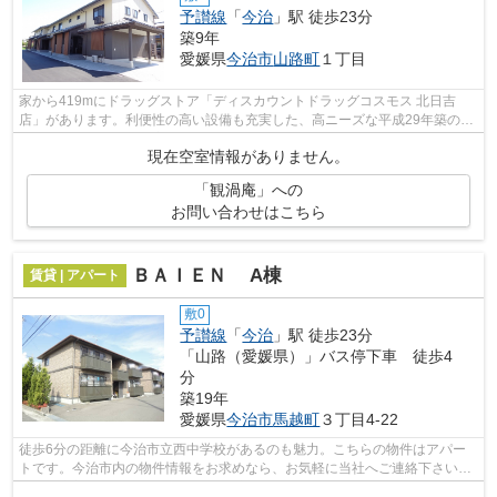
予讃線
「
今治
」駅 徒歩23分
築9年
愛媛県
今治市
山路町
１丁目
家から419mにドラッグストア「ディスカウントドラッグコスモス 北日吉
店」があります。利便性の高い設備も充実した、高ニーズな平成29年築の物
件です。レイアウトも変えやすいコンパク...
現在空室情報がありません。
「観渦庵」への
お問い合わせはこちら
ＢＡＩＥＮ A棟
賃貸 | アパート
敷0
予讃線
「
今治
」駅 徒歩23分
「山路（愛媛県）」バス停下車 徒歩4
分
築19年
愛媛県
今治市
馬越町
３丁目4-22
徒歩6分の距離に今治市立西中学校があるのも魅力。こちらの物件はアパー
トです。今治市内の物件情報をお求めなら、お気軽に当社へご連絡下さい。
地域に密着しているので、確かな賃貸情...