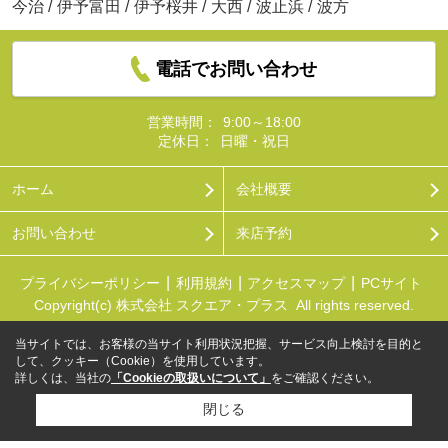
今治
/
伊予富田
/
伊予桜井
/
大西
/
波止浜
/
波方
電話でお問い合わせ
営業時間：
9:00～18:00
定休日：
日曜・祝日
ホーム
会社概要
お問い合わせ
来店予約
プライバシーポリシー
利用規約
アクセスマップ
PCサイト
Copyright(c) 株式会社 スクエア・プラス All rights reserved.
当サイトでは、お客様の当サイト利用状況把握、サービス向上検討を目的と
して、クッキー（Cookie）を使用しています。
詳しくは、当社の
「Cookieの取扱いについて」
をご確認ください。
閉じる