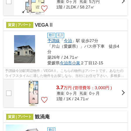
0ヶ月
5万円
敷金
礼金
1階 / 2LDK / 58.27㎡
VEGAⅡ
賃貸 | アパート
敷0
礼0
予讃線
「
今治
」駅 徒歩27分
「片山（愛媛県）」バス停下車 徒歩4
分
築26年 / 24.71㎡
愛媛県
今治市
小泉
２丁目12-15
予讃線今治駅周辺物件：VEGAⅡ。こちらの物件はアパートです。あなたの
ライフスタイルに適した物件をお探しなら、当社にお任せ下さい。多種多様
な物件情報を取り扱っておりますので、べ...
3.7
万
円
(管理費等：3,000円 )
0ヶ月
0ヶ月
敷金
礼金
1階 / 1K / 24.71㎡
観渦庵
賃貸 | アパート
敷0