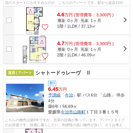
活のスタートにおすすめなのが、こちらのアパートです。駅から徒歩10分に
立地する物件です。交通で不便を感じな...
4.6
万
円
(管理費等：3,300円 )
0ヶ月
1ヶ月
敷金
礼金
1階 / 1LDK / 37.13㎡
4.7
万
円
(管理費等：3,300円 )
0ヶ月
1ヶ月
敷金
礼金
2階 / 1LDK / 46.09㎡
シャトードゥレーヴ Ⅱ
賃貸 | アパート
敷0
6.45
万円
予讃線
「
今治
」駅 バス6分 「山路」 停歩
4分
築6年 / 56.69㎡
愛媛県
今治市
山路町
１丁目３番１５号
こちらの物件は築6年ですが、充実の設備が整っています。アパートタイプ
のお部屋です。快適に暮らしたい。利便性の高い物件が良い。そうお考えの
方に、当社オススメの物件をご紹介しま...