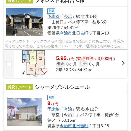
フォレスト北日吉 C棟
賃貸 | アパート
敷0
予讃線
「
今治
」駅 徒歩14分
「山路口」バス停下車 徒歩6分
築26年 / 54.81㎡
愛媛県
今治市
北日吉町
３丁目6-19
ディスカウントドラッグコスモス 北日吉店まで徒歩3分にあるので、体調が
悪くなっても安心。こちらの物件はアパートです。通勤前にも簡単にごみを
捨てることができる敷地内ごみ置き場...
5.95
万
円
(管理費等：3,000円 )
0ヶ月
0ヶ月
敷金
礼金
2階 / 3DK / 54.81㎡
シャーメゾンルシエール
賃貸 | アパート
敷0
8
万円
予讃線
「
今治
」駅 徒歩12分
「茶堂［今治］」バス停下車 徒歩1分
築6年 / 50.15㎡
愛媛県
今治市
北日吉町
２丁目6-28