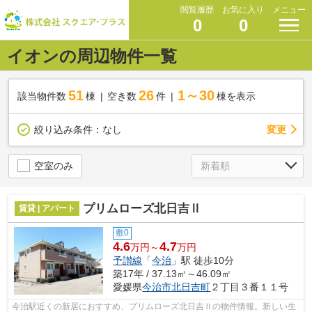
閲覧履歴
お気に入り
メニュー
0
0
イオンの周辺物件一覧
51
26
1～30
該当物件数
棟
空き数
件
棟を表示
変更
絞り込み条件：
なし
空室のみ
プリムローズ北日吉Ⅱ
賃貸 | アパート
敷0
4.6
4.7
万円～
万円
予讃線
「
今治
」駅 徒歩10分
築17年 / 37.13㎡～46.09㎡
愛媛県
今治市
北日吉町
２丁目３番１１号
今治駅近くの新居におすすめ、プリムローズ北日吉Ⅱの物件情報。新しい生