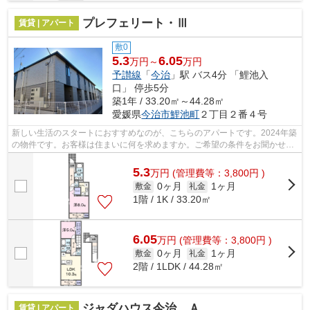
プレフェリート・Ⅲ
賃貸 | アパート
敷0
5.3
6.05
万円～
万円
予讃線
「
今治
」駅 バス4分 「鯉池入
口」 停歩5分
築1年 / 33.20㎡～44.28㎡
愛媛県
今治市
鯉池町
２丁目２番４号
新しい生活のスタートにおすすめなのが、こちらのアパートです。2024年築
の物件です。お客様は住まいに何を求めますか。ご希望の条件をお聞かせく
ださい。お客様のご希望に近い物件を...
5.3
万
円
(管理費等：3,800円 )
0ヶ月
1ヶ月
敷金
礼金
1階 / 1K / 33.20㎡
6.05
万
円
(管理費等：3,800円 )
0ヶ月
1ヶ月
敷金
礼金
2階 / 1LDK / 44.28㎡
ジャダハウス今治 Ａ
賃貸 | アパート