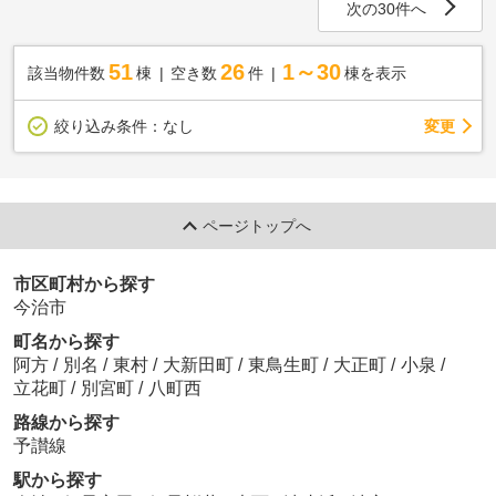
次の30件へ
51
26
1～30
該当物件数
棟
空き数
件
棟を表示
変更
絞り込み条件：
なし
ページトップへ
市区町村から探す
今治市
町名から探す
阿方
/
別名
/
東村
/
大新田町
/
東鳥生町
/
大正町
/
小泉
/
立花町
/
別宮町
/
八町西
路線から探す
予讃線
駅から探す