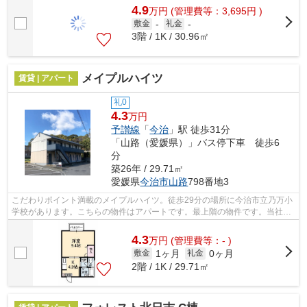
4.9
万
円
(管理費等：3,695円 )
敷金
-
礼金
-
3階 / 1K / 30.96㎡
メイプルハイツ
賃貸 | アパート
礼0
4.3
万円
予讃線
「
今治
」駅 徒歩31分
「山路（愛媛県）」バス停下車 徒歩6
分
築26年 / 29.71㎡
愛媛県
今治市
山路
798番地3
こだわりポイント満載のメイプルハイツ。徒歩29分の場所に今治市立乃万小
学校があります。こちらの物件はアパートです。最上階の物件です。当社オ
ススメの賃貸物件はいかがでしょうか...
4.3
万
円
(管理費等：- )
1ヶ月
0ヶ月
敷金
礼金
2階 / 1K / 29.71㎡