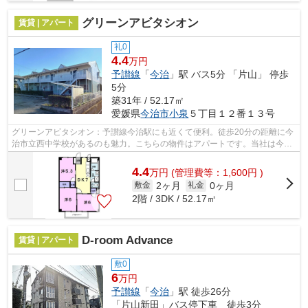
グリーンアビタシオン
賃貸 | アパート
礼0
4.4
万円
予讃線
「
今治
」駅 バス5分 「片山」 停歩
5分
築31年 / 52.17㎡
愛媛県
今治市
小泉
５丁目１２番１３号
グリーンアビタシオン：予讃線今治駅にも近くて便利。徒歩20分の距離に今
治市立西中学校があるのも魅力。こちらの物件はアパートです。当社は今治
市や予讃線今治付近での物件情報を豊...
4.4
万
円
(管理費等：1,600円 )
2ヶ月
0ヶ月
敷金
礼金
2階 / 3DK / 52.17㎡
D-room Advance
賃貸 | アパート
敷0
6
万円
予讃線
「
今治
」駅 徒歩26分
「片山新田」バス停下車 徒歩3分