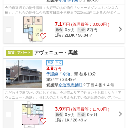
今治市近辺での物件情報：大好評のあの物件「シャーメゾンエミネンス A
棟」。こちらの物件は今治市立日高小学校まで225m以内にあるのがポイン
トです。築8年の物件。こちらの物件はアパ...
7.1
万
円
(管理費等：3,000円 )
0ヶ月
8万円
敷金
礼金
1階 / 2LDK / 56.84㎡
アヴェニュー・馬越
賃貸 | アパート
敷0
礼0
3.9
万円
予讃線
「
今治
」駅 徒歩19分
築24年 / 28.49㎡
愛媛県
今治市
馬越町
２丁目４番１４号
こだわりで選びたい方におすすめ。今治市エリアで住まいをお探しなら「ア
ヴェニュー・馬越」。住む人のことも考えられている満足度の高いアパート
です。新しい土地での新しい暮らし。...
3.9
万
円
(管理費等：1,700円 )
0ヶ月
0ヶ月
敷金
礼金
1階 / 1K / 28.49㎡