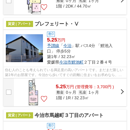
0ヶ月
1ヶ月
敷金
礼金
1階 / 2DK / 44.70㎡
プレフェリート・Ⅴ
賃貸 | アパート
敷0
5.25
万円
予讃線
「
今治
」駅 バス4分 「鯉池入
口」 停歩5分
築1年 / 32.23㎡
愛媛県
今治市
鯉池町
２丁目２番４号
住む人のことも考えられている満足度の高いアパートです。まだまだ新しい
築1年のお部屋です。今治から歩いてすぐの距離に住まいをお求めなら、当
社で住まい探しを行ってください。たく...
5.25
万
円
(管理費等：3,700円 )
0ヶ月
1ヶ月
敷金
礼金
1階 / 1R / 32.23㎡
今治市馬越町３丁目のアパート
賃貸 | アパート
敷0