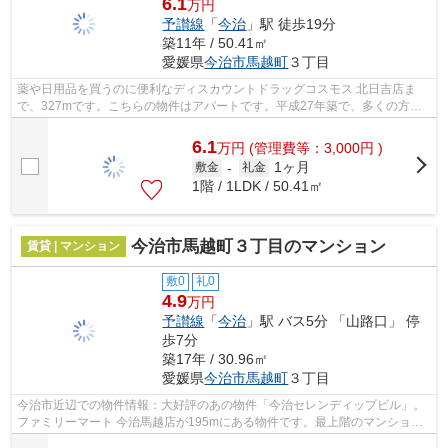
6.1
万円
予讃線
「
今治
」駅 徒歩19分
築11年 / 50.41㎡
愛媛県
今治市
馬越町
３丁目
薬や日用品を買うのに便利なディスカウントドラッグコスモス 北日吉店ま
で、327mです。こちらの物件はアパートです。平成27年築で、多くの方が
ご満足の物件はこちらです。ゴミ出しを楽...
6.1
万
円
(管理費等：3,000円 )
1ヶ月
敷金
-
礼金
1階 / 1LDK / 50.41㎡
今治市馬越町３丁目のマンション
賃貸 | マンション
敷0
礼0
4.9
万円
予讃線
「
今治
」駅 バス5分 「山路口」 停
歩7分
築17年 / 30.96㎡
愛媛県
今治市
馬越町
３丁目
今治市近辺での物件情報：大好評のあの物件「今治セレンディップビル」。
ファミリーマート 今治馬越店が195mにある物件です。最上階のマンション
です。造りとデザインに関して、自信を...