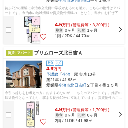
愛媛県
今治市
波方町樋口
甲４１番地
徒歩7分の距離に今治市立北郷中学校があるのも魅力。こちらの物件はアパ
ートです。今治市の地域情報や賃貸物件情報のことなら、当社にお任せ下さ
い。当社は地域に特化しておりますので...
4.5
万
円
(管理費等：3,200円 )
0ヶ月
1ヶ月
敷金
礼金
1階 / 2DK / 44.70㎡
プリムローズ北日吉Ａ
賃貸 | アパート
敷0
礼0
4.9
万円
予讃線
「
今治
」駅 徒歩10分
築21年 / 41.98㎡
愛媛県
今治市
北日吉町
２丁目４番１５号
今引っ越しをお考えの方におすすめなのが、こちらのアパートです。好評の
駅近物件となっており、駅より徒歩10分に立地しています。賃貸物件のこと
でお困りの方はいませんか？そんな方...
4.9
万
円
(管理費等：1,700円 )
0ヶ月
0ヶ月
敷金
礼金
2階 / 1LDK / 41.98㎡