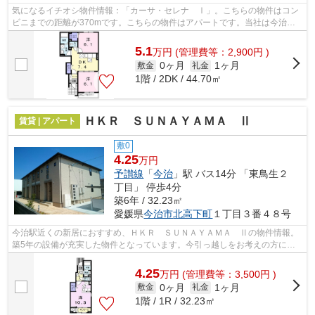
気になるイチオシ物件情報：「カーサ・セレナ Ⅰ」。こちらの物件はコン
ビニまでの距離が370mです。こちらの物件はアパートです。当社は今治市
エリアに特化し、多種多様な賃貸物件情報...
5.1
万
円
(管理費等：2,900円 )
0ヶ月
1ヶ月
敷金
礼金
1階 / 2DK / 44.70㎡
ＨＫＲ ＳＵＮＡＹＡＭＡ Ⅱ
賃貸 | アパート
敷0
4.25
万円
予讃線
「
今治
」駅 バス14分 「東鳥生２
丁目」 停歩4分
築6年 / 32.23㎡
愛媛県
今治市
北高下町
１丁目３番４８号
今治駅近くの新居におすすめ、ＨＫＲ ＳＵＮＡＹＡＭＡ Ⅱの物件情報。
築5年の設備が充実した物件となっています。今引っ越しをお考えの方にお
すすめなのが、こちらのアパートです。...
4.25
万
円
(管理費等：3,500円 )
0ヶ月
1ヶ月
敷金
礼金
1階 / 1R / 32.23㎡