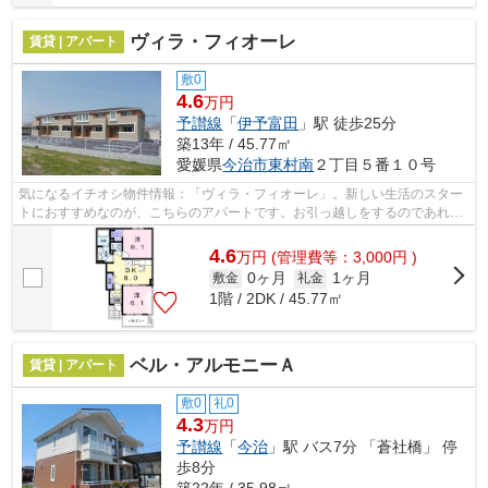
ヴィラ・フィオーレ
賃貸 | アパート
敷0
4.6
万円
予讃線
「
伊予富田
」駅 徒歩25分
築13年 / 45.77㎡
愛媛県
今治市
東村南
２丁目５番１０号
気になるイチオシ物件情報：「ヴィラ・フィオーレ」。新しい生活のスター
トにおすすめなのが、こちらのアパートです。お引っ越しをするのであれ
ば、当社まで是非ご連絡ください。当社...
4.6
万
円
(管理費等：3,000円 )
0ヶ月
1ヶ月
敷金
礼金
1階 / 2DK / 45.77㎡
ベル・アルモニーＡ
賃貸 | アパート
敷0
礼0
4.3
万円
予讃線
「
今治
」駅 バス7分 「蒼社橋」 停
歩8分
築22年 / 35.98㎡