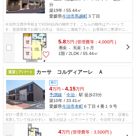
分
築19年 / 55.44㎡
愛媛県
今治市
馬越町
３丁目
今治市立西中学校まで433m以内の物件です。こちらの物件はアパートで
す。賃貸情報でお困りの方は、当社にご連絡下さい。お客様のご希望やニー
ズに合わせた物件のご紹介をいたします。...
5.8
万
円
(管理費等：4,000円 )
1ヶ月
敷金
-
礼金
1階 / 2LDK / 55.44㎡
カーサ コルディアーレ Ａ
賃貸 | アパート
敷0
4
4.15
万円～
万円
予讃線
「
今治
」駅 徒歩23分
築10年 / 33.41㎡
愛媛県
今治市
本町
６丁目４番１９号
ぜひ一度見ていただきたい、「カーサ コルディアーレ Ａ」です。設備も
充実していて住みやすい、魅力が詰まったアパートです。今治市での住まい
探しを当社スタッフがサポート致しま...
4
万
円
(管理費等：3,500円 )