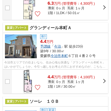
6.3
万
円
(管理費等：4,300円 )
0ヶ月
1ヶ月
敷金
礼金
1階 / 1LDK / 50.01㎡
グランディール本町Ａ
賃貸 | アパート
敷0
4.4
万円
予讃線
「
今治
」駅 徒歩23分
築9年 / 30.00㎡
愛媛県
今治市
本町
６丁目４番２０号
今治市エリアでの住まいなら、住み心地も快適な「グランディール本町Ａ」
はいかがでしょうか。今引っ越しをお考えの方におすすめなのが、こちらの
アパートです。周辺環境も良好で、魅...
4.4
万
円
(管理費等：4,100円 )
0ヶ月
1ヶ月
敷金
礼金
1階 / 1R / 30.00㎡
ソーレ １０Ｂ
賃貸 | アパート
敷0
新築