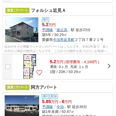
フォルシュ近見Ａ
賃貸 | アパート
敷0
5.2
万円
予讃線
「
波止浜
」駅 徒歩23分
築5年 / 50.29㎡
愛媛県
今治市
近見町
２丁目７番２１号
住みやすさが満載でイチオシのアパートはこちらです。令和2年築で、多く
の方がご満足の物件はこちらです。こだわりの物件を見つけたいお客様へ。
ここから快適な未来を実現するための住...
5.2
万
円
(管理費等：4,100円 )
0ヶ月
1ヶ月
敷金
礼金
1階 / 2DK / 50.29㎡
阿方アパート
賃貸 | アパート
敷0
新築
5.85
6
万円～
万円
予讃線
「
今治
」駅 徒歩36分
築1年未満 / 50.87㎡