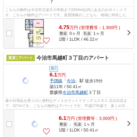
７
こちらの物件は今治市立波方小学校まで2004m以内にあるのがポイントで
す。こちらの物件はアパートです。賃貸情報のことなら、地域に特化した当
社にお任せ下さい。お客様にご満足してい...
4.75
万
円
(管理費等：1,300円 )
0ヶ月
1ヶ月
敷金
礼金
1階 / 1LDK / 46.22㎡
今治市馬越町３丁目のアパート
賃貸 | アパート
敷0
6.1
万円
予讃線
「
今治
」駅 徒歩19分
築11年 / 50.41㎡
愛媛県
今治市
馬越町
３丁目
薬や日用品を買うのに便利なディスカウントドラッグコスモス 北日吉店ま
で、327mです。こちらの物件はアパートです。平成27年築で、多くの方が
ご満足の物件はこちらです。ゴミ出しを楽...
6.1
万
円
(管理費等：3,000円 )
1ヶ月
敷金
-
礼金
1階 / 1LDK / 50.41㎡