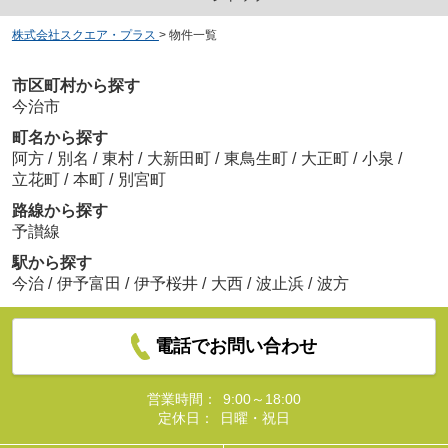
株式会社スクエア・プラス
>
物件一覧
市区町村から探す
今治市
町名から探す
阿方
/
別名
/
東村
/
大新田町
/
東鳥生町
/
大正町
/
小泉
/
立花町
/
本町
/
別宮町
路線から探す
予讃線
駅から探す
今治
/
伊予富田
/
伊予桜井
/
大西
/
波止浜
/
波方
電話でお問い合わせ
営業時間：
9:00～18:00
定休日：
日曜・祝日