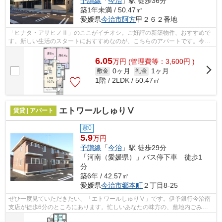
予讃線
「
今治
」駅 徒歩36分
築1年未満 / 50.47㎡
愛媛県
今治市
阿方
甲２６２番地
「ヒナタ・アサヒノⅡ」のここがイチオシ。ご好評の新築物件、おすすめで
す。新しい生活のスタートにおすすめなのが、こちらのアパートです。令和
8年築の物件です。どういった物件を求...
6.05
万
円
(管理費等：3,600円 )
0ヶ月
1ヶ月
敷金
礼金
1階 / 2LDK / 50.47㎡
エトワールしゅりⅤ
賃貸 | アパート
敷0
5.9
万円
予讃線
「
今治
」駅 徒歩29分
「河南（愛媛県）」バス停下車 徒歩1
分
築6年 / 42.57㎡
愛媛県
今治市
郷本町
２丁目8-25
ぜひ一度見ていただきたい、「エトワールしゅりⅤ」です。伊予銀行今治南
支店が徒歩6分のところにあります。忙しいあなたの味方の、敷地内ごみ置
き場つきの物件です。こちらの物件はア...