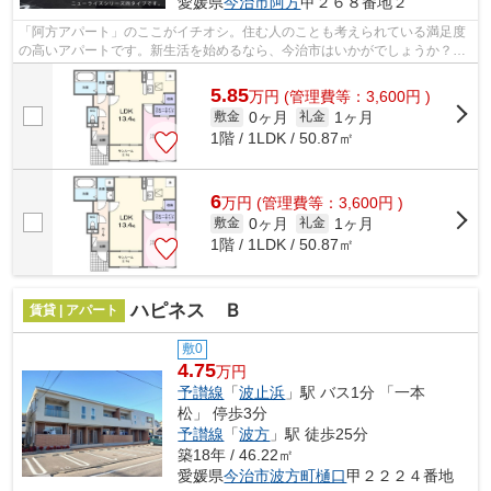
愛媛県
今治市
阿方
甲２６８番地２
「阿方アパート」のここがイチオシ。住む人のことも考えられている満足度
の高いアパートです。新生活を始めるなら、今治市はいかがでしょうか？住
環境が整っており、快適な暮らしがで...
5.85
万
円
(管理費等：3,600円 )
0ヶ月
1ヶ月
敷金
礼金
1階 / 1LDK / 50.87㎡
6
万
円
(管理費等：3,600円 )
0ヶ月
1ヶ月
敷金
礼金
1階 / 1LDK / 50.87㎡
ハピネス Ｂ
賃貸 | アパート
敷0
4.75
万円
予讃線
「
波止浜
」駅 バス1分 「一本
松」 停歩3分
予讃線
「
波方
」駅 徒歩25分
築18年 / 46.22㎡
愛媛県
今治市
波方町樋口
甲２２２４番地