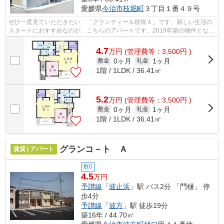
愛媛県
今治市
枝堀町
３丁目１番４９号
ぜひ一度見ていただきたい、「グランディール枝堀Ａ」です。新しい生活の
スタートにおすすめなのが、こちらのアパートです。2019年築の物件となっ
ており、きれいな室内が魅力となって...
4.7
万
円
(管理費等：3,500円 )
0ヶ月
1ヶ月
敷金
礼金
1階 / 1LDK / 36.41㎡
5.2
万
円
(管理費等：3,500円 )
0ヶ月
1ヶ月
敷金
礼金
1階 / 1LDK / 36.41㎡
グランコ－ト Ａ
賃貸 | アパート
敷0
4.5
万円
予讃線
「
波止浜
」駅 バス2分 「門樋」 停
歩4分
予讃線
「
波方
」駅 徒歩19分
築16年 / 44.70㎡