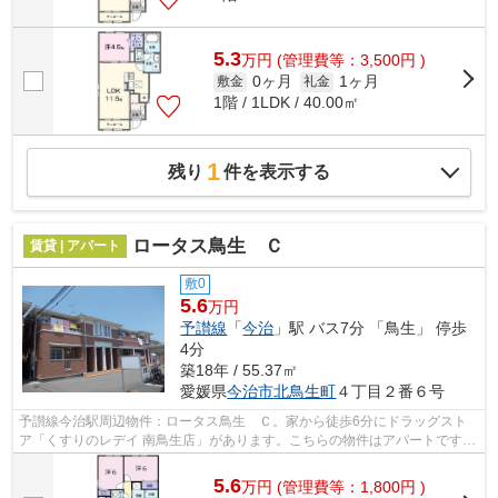
5.3
万
円
(管理費等：3,500円 )
0ヶ月
1ヶ月
敷金
礼金
1階 / 1LDK / 40.00㎡
1
残り
件を表示する
ロータス鳥生 Ｃ
賃貸 | アパート
敷0
5.6
万円
予讃線
「
今治
」駅 バス7分 「鳥生」 停歩
4分
築18年 / 55.37㎡
愛媛県
今治市
北鳥生町
４丁目２番６号
予讃線今治駅周辺物件：ロータス鳥生 Ｃ。家から徒歩6分にドラッグスト
ア「くすりのレデイ 南鳥生店」があります。こちらの物件はアパートです。
当社はお客様のご希望に適した物件の...
5.6
万
円
(管理費等：1,800円 )