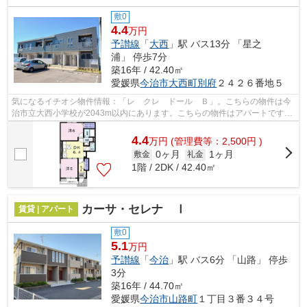
敷0
4.4
万円
予讃線
「
大西
」駅 バス13分 「星之
浦」 停歩7分
築16年 / 42.40㎡
愛媛県
今治市
大西町別府
２４２６番地５
気になるイチオシ物件情報：「レ クレ ドール Ｂ」。こちらの物件は今
治市立大西小学校が2043m以内にあります。こちらの物件はアパートです。
お求めのエリアの中からお探しの物件が...
4.4
万
円
(管理費等：2,500円 )
0ヶ月
1ヶ月
敷金
礼金
1階 / 2DK / 42.40㎡
カーサ・セレナ Ⅰ
賃貸 | アパート
敷0
5.1
万円
予讃線
「
今治
」駅 バス6分 「山路」 停歩
3分
築16年 / 44.70㎡
愛媛県
今治市
山路町
１丁目３番３４号