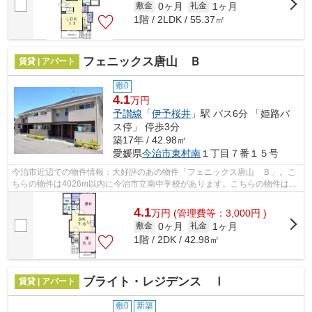
0ヶ月
1ヶ月
敷金
礼金
1階 / 2LDK / 55.37㎡
フェニックス唐山 Ｂ
賃貸 | アパート
敷0
4.1
万円
予讃線
「
伊予桜井
」駅 バス6分 「姫路バ
ス停」 停歩3分
築17年 / 42.98㎡
愛媛県
今治市
東村南
１丁目７番１５号
今治市近辺での物件情報：大好評のあの物件「フェニックス唐山 Ｂ」。こ
ちらの物件は4026m以内に今治市立南中学校があります。こちらの物件はア
パートです。賃貸情報をお探しなら、当...
4.1
万
円
(管理費等：3,000円 )
0ヶ月
1ヶ月
敷金
礼金
1階 / 2DK / 42.98㎡
ブライト・レジデンス Ⅰ
賃貸 | アパート
敷0
新築