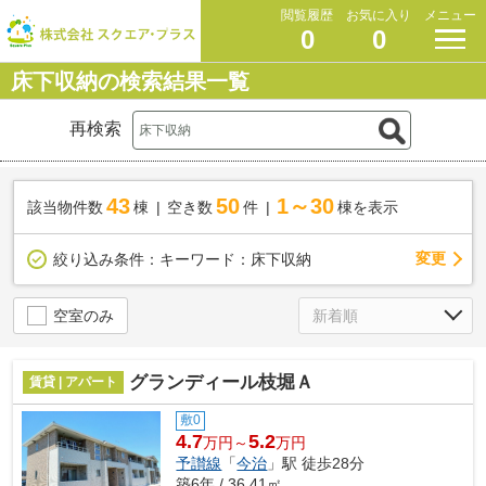
閲覧履歴
お気に入り
メニュー
0
0
床下収納の検索結果一覧
再検索
43
50
1～30
該当物件数
棟
空き数
件
棟を表示
変更
絞り込み条件：
キーワード：床下収納
空室のみ
グランディール枝堀Ａ
賃貸 | アパート
敷0
4.7
5.2
万円～
万円
予讃線
「
今治
」駅 徒歩28分
築6年 / 36.41㎡