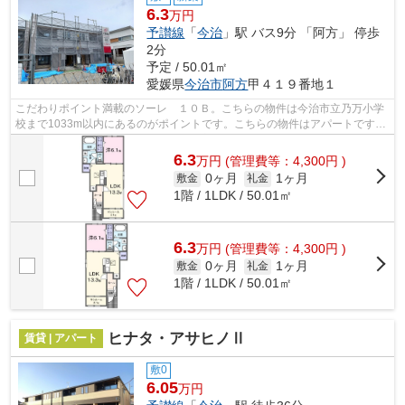
6.3
万円
予讃線
「
今治
」駅 バス9分 「阿方」 停歩
2分
予定 / 50.01㎡
愛媛県
今治市
阿方
甲４１９番地１
こだわりポイント満載のソーレ １０Ｂ。こちらの物件は今治市立乃万小学
校まで1033m以内にあるのがポイントです。こちらの物件はアパートです。
多種多様な物件を取り扱う当社は、お客...
6.3
万
円
(管理費等：4,300円 )
0ヶ月
1ヶ月
敷金
礼金
1階 / 1LDK / 50.01㎡
6.3
万
円
(管理費等：4,300円 )
0ヶ月
1ヶ月
敷金
礼金
1階 / 1LDK / 50.01㎡
ヒナタ・アサヒノⅡ
賃貸 | アパート
敷0
6.05
万円