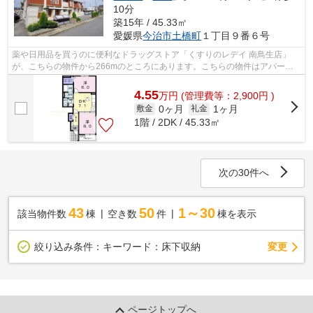
10分
築15年 / 45.33㎡
愛媛県
今治市
土橋町
１丁目９番６号
薬や日用品を買うのに便利なドラッグストア「くすりのレデイ 南鳥生店」
が、こちらの物件から266mのところにあります。こちらの物件はアパート
です。当社は今治市にある賃貸物件情報を...
4.55
万
円
(管理費等：2,900円 )
0ヶ月
1ヶ月
敷金
礼金
1階 / 2DK / 45.33㎡
次の30件へ
43
50
1～30
該当物件数
棟
空き数
件
棟を表示
変更
絞り込み条件：
キーワード：床下収納
ページトップへ