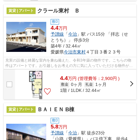
クラール東村 Ｂ
賃貸 | アパート
敷0
4.4
万円
予讃線
「
今治
」駅 バス15分 「拝志（せ
とうち）」 停歩3分
築4年 / 32.44㎡
愛媛県
今治市
東村
４丁目３番２３号
充実の設備と綺麗な室内を兼ね備えた、令和3年築の物件です。こちらの物
件はアパートです。お引越しをお考えの方に気に入っていただける物件が豊
富にあります。当社は多種多様な物件を...
4.4
万
円
(管理費等：2,900円 )
0ヶ月
1ヶ月
敷金
礼金
1階 / 1LDK / 32.44㎡
ＢＡＩＥＮ B棟
賃貸 | アパート
敷0
5.8
万円
予讃線
「
今治
」駅 徒歩23分
「山路（愛媛県）」バス停下車 徒歩4