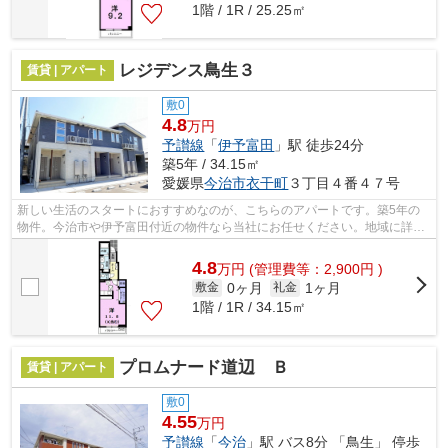
1階 / 1R / 25.25㎡
レジデンス鳥生３
賃貸 | アパート
敷0
4.8
万円
予讃線
「
伊予富田
」駅 徒歩24分
築5年 / 34.15㎡
愛媛県
今治市
衣干町
３丁目４番４７号
新しい生活のスタートにおすすめなのが、こちらのアパートです。築5年の
物件。今治市や伊予富田付近の物件なら当社にお任せください。地域に詳し
い経験豊富なスタッフがお部屋探しをサ...
4.8
万
円
(管理費等：2,900円 )
0ヶ月
1ヶ月
敷金
礼金
1階 / 1R / 34.15㎡
プロムナード道辺 Ｂ
賃貸 | アパート
敷0
4.55
万円
予讃線
「
今治
」駅 バス8分 「鳥生」 停歩