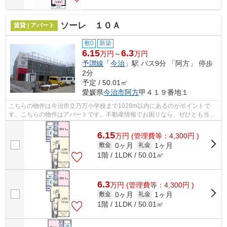
ソーレ １０Ａ
賃貸 | アパート
敷0
新築
6.15
6.3
万円～
万円
予讃線
「
今治
」駅 バス9分 「阿方」 停歩
2分
予定 / 50.01㎡
愛媛県
今治市
阿方
甲４１９番地１
こちらの物件は今治市立乃万小学校まで1028m以内にあるのがポイントで
す。こちらの物件はアパートです。不動産情報でお困りなら、ぜひとも当社
にお問い合わせください。数多くの物件を...
6.15
万
円
(管理費等：4,300円 )
0ヶ月
1ヶ月
敷金
礼金
1階 / 1LDK / 50.01㎡
6.3
万
円
(管理費等：4,300円 )
0ヶ月
1ヶ月
敷金
礼金
1階 / 1LDK / 50.01㎡