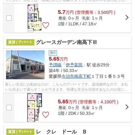
部屋探しをサポート致します。
5.7
万
円
(管理費等：3,500円 )
0ヶ月
1ヶ月
敷金
礼金
1階 / 1LDK / 47.18㎡
グレースガーデン南高下Ⅲ
賃貸 | アパート
敷0
5.65
万円
予讃線
「
伊予富田
」駅 徒歩29分
築4年 / 50.33㎡
愛媛県
今治市
南高下町
１丁目１番５３号
新しい生活にお勧めなのが、こちらのアパートです。築浅物件なので、きれ
いな住まいで暮らすことができます。快適な生活を目指すあなたのお役に立
てるように。種類をたくさんご用意し...
5.65
万
円
(管理費等：4,100円 )
0ヶ月
1ヶ月
敷金
礼金
1階 / 2DK / 50.33㎡
レ クレ ドール Ｂ
賃貸 | アパート