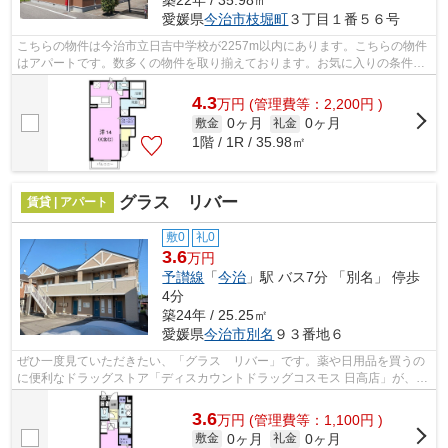
愛媛県
今治市
枝堀町
３丁目１番５６号
こちらの物件は今治市立日吉中学校が2257m以内にあります。こちらの物件
はアパートです。数多くの物件を取り揃えております。お気に入りの条件の
物件をお探し下さい。ご要望やご質問も...
4.3
万
円
(管理費等：2,200円 )
0ヶ月
0ヶ月
敷金
礼金
1階 / 1R / 35.98㎡
グラス リバー
賃貸 | アパート
敷0
礼0
3.6
万円
予讃線
「
今治
」駅 バス7分 「別名」 停歩
4分
築24年 / 25.25㎡
愛媛県
今治市
別名
９３番地６
ぜひ一度見ていただきたい、「グラス リバー」です。薬や日用品を買うの
に便利なドラッグストア「ディスカウントドラッグコスモス 日高店」が、こ
ちらの物件から376mのところにありま...
3.6
万
円
(管理費等：1,100円 )
0ヶ月
0ヶ月
敷金
礼金