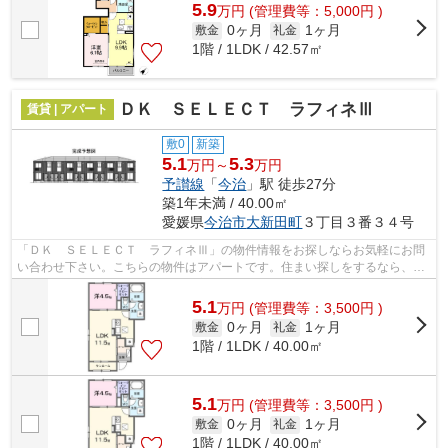
5.9
万
円
(管理費等：5,000円 )
0ヶ月
1ヶ月
敷金
礼金
1階 / 1LDK / 42.57㎡
ＤＫ ＳＥＬＥＣＴ ラフィネⅢ
賃貸 | アパート
敷0
新築
5.1
5.3
万円～
万円
予讃線
「
今治
」駅 徒歩27分
築1年未満 / 40.00㎡
愛媛県
今治市
大新田町
３丁目３番３４号
「ＤＫ ＳＥＬＥＣＴ ラフィネⅢ」の物件情報をお探しならお気軽にお問
い合わせ下さい。こちらの物件はアパートです。住まい探しをするなら、ぜ
ひ当社にお任せ下さい。当社は豊富な賃...
5.1
万
円
(管理費等：3,500円 )
0ヶ月
1ヶ月
敷金
礼金
1階 / 1LDK / 40.00㎡
5.1
万
円
(管理費等：3,500円 )
0ヶ月
1ヶ月
敷金
礼金
1階 / 1LDK / 40.00㎡