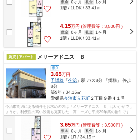
0ヶ月
1ヶ月
敷金
礼金
1階 / 1LDK / 33.41㎡
4.15
万
円
(管理費等：3,500円 )
0ヶ月
1ヶ月
敷金
礼金
1階 / 1LDK / 33.41㎡
メリーアドニス Ｂ
賃貸 | アパート
敷0
3.65
万円
予讃線
「
今治
」駅 バス8分 「郷橋」 停歩
8分
築9年 / 34.15㎡
愛媛県
今治市
立花町
２丁目９番４１号
今治市周辺にある物件をお求めの方は「メリーアドニス Ｂ」はいかがでし
ょうか。利便性の高い設備も充実した、高ニーズな平成29年築の物件です。
新しい生活のスタートにおすすめなの...
3.65
万
円
(管理費等：3,500円 )
0ヶ月
1ヶ月
敷金
礼金
1階 / 1R / 34.15㎡