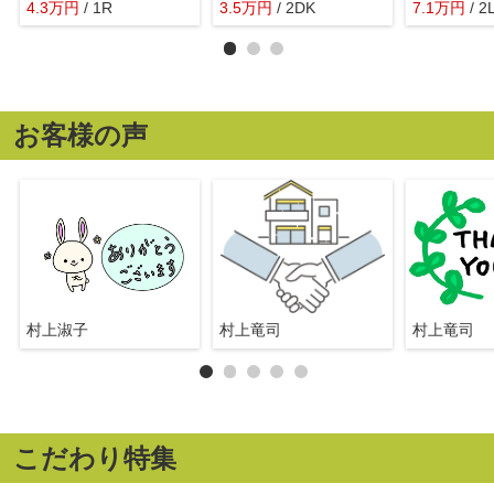
4.3
万
円
/ 1R
3.5
万
円
/ 2DK
7.1
万
円
/ 2
お客様の声
村上淑子
村上竜司
村上竜司
こだわり特集