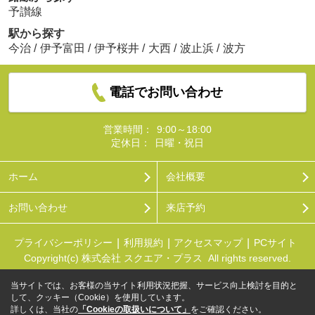
予讃線
駅から探す
今治
/
伊予富田
/
伊予桜井
/
大西
/
波止浜
/
波方
電話でお問い合わせ
営業時間：
9:00～18:00
定休日：
日曜・祝日
ホーム
会社概要
お問い合わせ
来店予約
プライバシーポリシー
利用規約
アクセスマップ
PCサイト
Copyright(c) 株式会社 スクエア・プラス All rights reserved.
当サイトでは、お客様の当サイト利用状況把握、サービス向上検討を目的と
して、クッキー（Cookie）を使用しています。
詳しくは、当社の
「Cookieの取扱いについて」
をご確認ください。