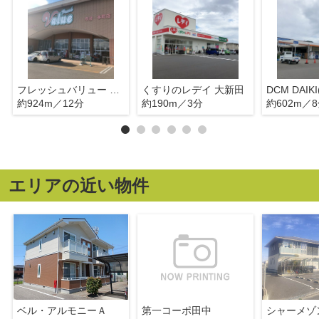
フレッシュバリュー 今治本町店
くすりのレデイ 大新田
約924m／12分
約190m／3分
約602m／
エリアの近い物件
ベル・アルモニーＡ
第一コーポ田中