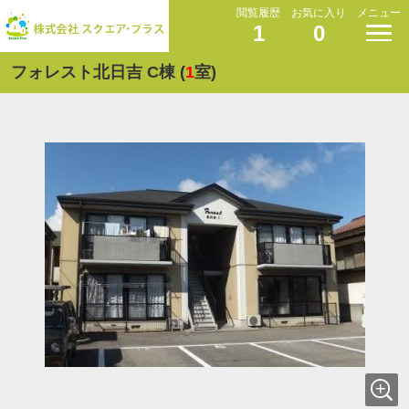
閲覧履歴
お気に入り
メニュー
1
0
フォレスト北日吉 C棟 (
1
室)