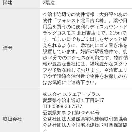
階建
2階建
今治市近辺での物件情報：大好評のあの
物件「フォレスト北日吉 C棟」。薬や日
用品を買うのに便利なディスカウントド
ラッグコスモス 北日吉店まで、215mで
す。忙しい日でもゴミ出しをサクッと終
えられるように、敷地内にゴミ置き場を
備考
設置しています。好評の駅近物件で、徒
歩14分でのアクセスが可能です。物件情
報が豊富な当社には、経験豊かなスタッ
フが多数在籍しております。今治市エリ
アや予讃線今治付近で物件をお探しの方
はお気軽にご連絡下さい。
株式会社 スクエア・プラス
愛媛県今治市通町１丁目6-17
TEL:0898-33-7577
愛媛県知事 (2) 第005534号
取扱会社
公益社団法人愛媛県宅地建物取引業協会
公益社団法人全国宅地建物取引業保証協
会