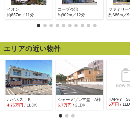
イオン
コープ今治
約857m／11分
約902m／12分
約686m／
エリアの近い物件
HAPPY S
ハピネス Ｂ
シャーメゾン常盤 A棟
5
万
円
/ 1L
4.75
万
円
/ 1LDK
6.7
万
円
/ 2LDK