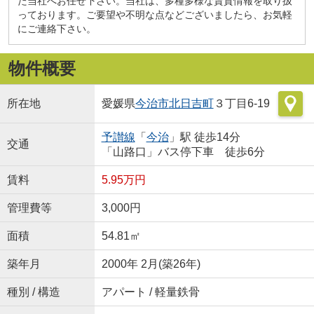
た当社へお任せ下さい。当社は、多種多様な賃貸情報を取り扱
っております。ご要望や不明な点などございましたら、お気軽
にご連絡下さい。
物件概要
所在地
愛媛県
今治市
北日吉町
３丁目6-19
予讃線
「
今治
」駅 徒歩14分
交通
「山路口」バス停下車 徒歩6分
賃料
5.95万円
管理費等
3,000円
面積
54.81㎡
築年月
2000年 2月(築26年)
種別 / 構造
アパート / 軽量鉄骨