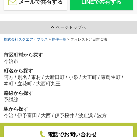
メールで共有する
LINEで共有する
ページトップへ
株式会社スクエア・プラス
>
物件一覧
>
フォレスト北日吉 C棟
市区町村から探す
今治市
町名から探す
阿方
/
別名
/
東村
/
大新田町
/
小泉
/
大正町
/
東鳥生町
/
本町
/
立花町
/
大西町九王
路線から探す
予讃線
駅から探す
今治
/
伊予富田
/
大西
/
伊予桜井
/
波止浜
/
波方
電話でお問い合わせ