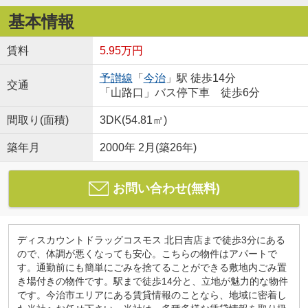
基本情報
賃料
5.95万円
予讃線
「
今治
」駅 徒歩14分
交通
「山路口」バス停下車 徒歩6分
間取り(面積)
3DK(54.81㎡)
築年月
2000年 2月(築26年)
お問い合わせ(無料)
ディスカウントドラッグコスモス 北日吉店まで徒歩3分にある
ので、体調が悪くなっても安心。こちらの物件はアパートで
す。通勤前にも簡単にごみを捨てることができる敷地内ごみ置
き場付きの物件です。駅まで徒歩14分と、立地が魅力的な物件
です。今治市エリアにある賃貸情報のことなら、地域に密着し