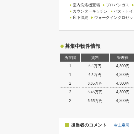
室内洗濯機置場
プロパンガス
カウンターキッチン
バス・トイ
床下収納
ウォークインクロゼッ
募集中物件情報
所在階
賃料
管理費
1
万円
4,300円
6.3
1
万円
4,300円
6.3
2
万円
4,300円
6.65
2
万円
4,300円
6.45
2
万円
4,300円
6.65
担当者のコメント
村上竜司