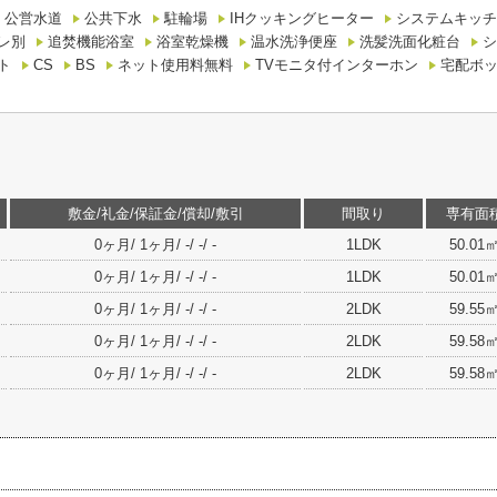
公営水道
公共下水
駐輪場
IHクッキングヒーター
システムキッチ
レ別
追焚機能浴室
浴室乾燥機
温水洗浄便座
洗髪洗面化粧台
シ
ト
CS
BS
ネット使用料無料
TVモニタ付インターホン
宅配ボ
敷金/礼金/保証金/償却/敷引
間取り
専有面
0ヶ月/ 1ヶ月/ -/ -/ -
1LDK
50.01
0ヶ月/ 1ヶ月/ -/ -/ -
1LDK
50.01
0ヶ月/ 1ヶ月/ -/ -/ -
2LDK
59.55
0ヶ月/ 1ヶ月/ -/ -/ -
2LDK
59.58
0ヶ月/ 1ヶ月/ -/ -/ -
2LDK
59.58