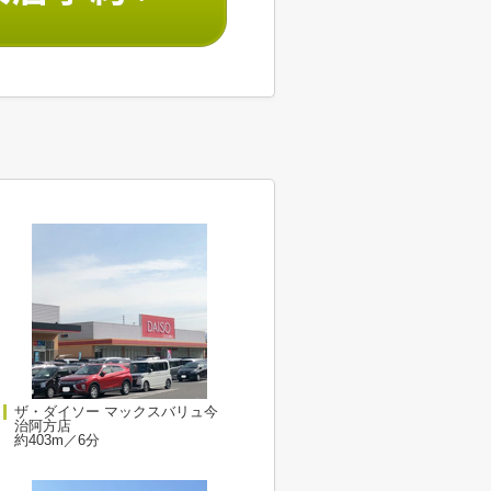
ザ・ダイソー マックスバリュ今
治阿方店
約403m／6分