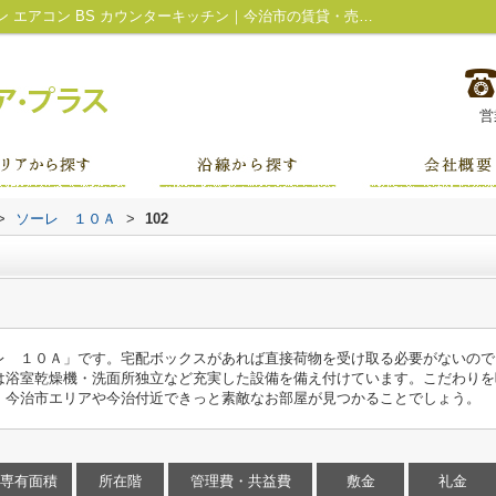
ソーレ １０Ａ102｜給湯 システムキッチン エアコン BS カウンターキッチン｜今治市の賃貸・売買など不動産のことは株式会社スクエア・プラス
営
>
ソーレ １０Ａ
>
102
レ １０Ａ」です。宅配ボックスがあれば直接荷物を受け取る必要がないので
は浴室乾燥機・洗面所独立など充実した設備を備え付けています。こだわりを
。今治市エリアや今治付近できっと素敵なお部屋が見つかることでしょう。
専有面積
所在階
管理費・共益費
敷金
礼金