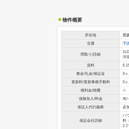
物件概要
所在地
愛
交通
予
1L
間取り/詳細
洋室
賃料
6.
敷金/礼金/保証金
0ヶ
更新料/更新事務手数料
0ヶ
権利金/雑費
-/-
保険加入/料金
有/-
保証人代行義務
必
ハ
保証会社詳細
料
2.