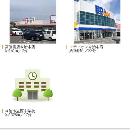
宮脇書店今治本店
エディオン今治本店
約151m／2分
約1694m／22分
今治市立西中学校
約1325m／17分