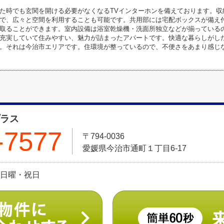
た時でも玄関を開ける必要がなくなるTVインターホンを備えております。収
で、広々と空間を利用することも可能です。共用部には宅配ボックスが備え
取ることができます。室内設備は浴室乾燥機・洗面所独立などが揃っている
充実していて住みやすい、魅力が詰まったアパートです。快適な暮らしがし
。それは今治市エリアです。住環境が整っているので、不便さをあまり感じ
プラス
-7577
〒794-0036
愛媛県今治市通町１丁目6-17
休日:日曜・祝日