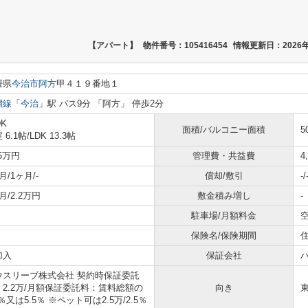
【アパート】
物件番号：105416454
情報更新日：2026年
媛県
今治市
阿方
甲４１９番地１
讃線
「
今治
」駅 バス9分 「阿方」 停歩2分
DK
面積/バルコニー面積
5
 6.1帖
/
LDK 13.3帖
15万円
管理費・共益費
4
月/1ヶ月/-
償却/敷引
-/
月/2.2万円
敷金積み増し
-
駐車場/月額料金
空
保険名/保険期間
住
加入
保証会社
ウスリーブ株式会社 契約時保証委託
：2.2万/月額保証委託料：賃料総額の
向き
2％又は5.5％ ※ペット可は2.5万/2.5％