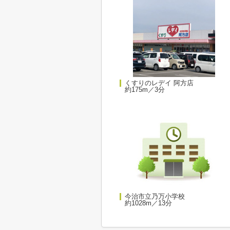
くすりのレデイ 阿方店
約175m／3分
今治市立乃万小学校
約1028m／13分