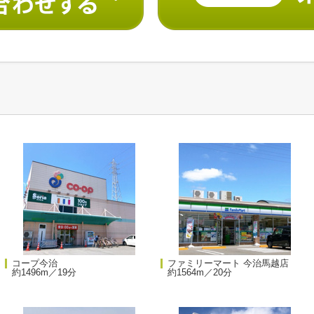
コープ今治
ファミリーマート 今治馬越店
約1496m／19分
約1564m／20分