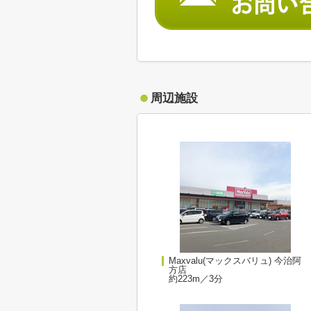
周辺施設
Maxvalu(マックスバリュ) 今治阿
方店
約223m／3分