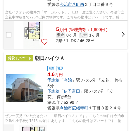
愛媛県
今治市
八町西
２丁目２番９号
当社イチオシの物件の「マーガレット」。ぜひ一度ご覧ください。今治市立
立花中学校まで725m以内の物件です。こちらの物件はアパートです。賃貸
情報でお困りの方は、当社にご連絡下さ...
5
万
円
(管理費等：1,800円 )
0ヶ月
1ヶ月
敷金
礼金
2階 / 1LDK / 46.28㎡
朝日ハイツＡ
賃貸 | アパート
敷0
礼0
4.6
万円
予讃線
「
今治
」駅 バス6分 「立花」 停歩
5分
予讃線
「
伊予富田
」駅 バス7分 「立
花」 停歩5分
築31年 / 52.99㎡
愛媛県
今治市
広紹寺町
１丁目３番２４号
ぜひ一度見ていただきたい、「朝日ハイツＡ」です。こちらの物件は今治市
立鳥生小学校が1513m以内にあります。こちらの物件はアパートです。物件
探しをはじめた方、当社をご利用してみ...