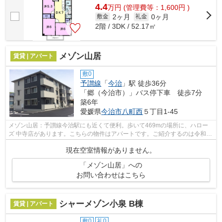
4.4
万
円
(管理費等：1,600円 )
2ヶ月
0ヶ月
敷金
礼金
2階 / 3DK / 52.17㎡
メゾン山居
賃貸 | アパート
敷0
予讃線
「
今治
」駅 徒歩36分
「郷（今治市）」バス停下車 徒歩7分
築6年
愛媛県
今治市
八町西
５丁目1-45
メゾン山居：予讃線今治駅にも近くて便利。歩いて469mの場所に、ハロー
ズ 中寺店があります。こちらの物件はアパートです。ご紹介するのは令和2
年6月竣工・築6年の物件です。今治市エ...
現在空室情報がありません。
「メゾン山居」への
お問い合わせはこちら
シャーメゾン小泉 B棟
賃貸 | アパート
敷0
礼0