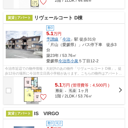
2階 / 1LDK / 44.66㎡
リヴェールコート D棟
賃貸 | アパート
敷0
5.1
万円
予讃線
「
今治
」駅 徒歩31分
「片山（愛媛県）」バス停下車 徒歩3
分
築23年 / 53.76㎡
愛媛県
今治市
小泉
５丁目12-2
今治市近辺での物件情報：大好評のあの物件「リヴェールコート D棟」。徒
歩12分の場所に今治市立日高小学校があります。こちらの物件はアパートで
す。賃貸物件をお探しの方は、ぜひ当...
5.1
万
円
(管理費等：4,500円 )
1ヶ月
敷金
-
礼金
1階 / 2LDK / 53.76㎡
IS VIRGO
賃貸 | アパート
敷0
礼0