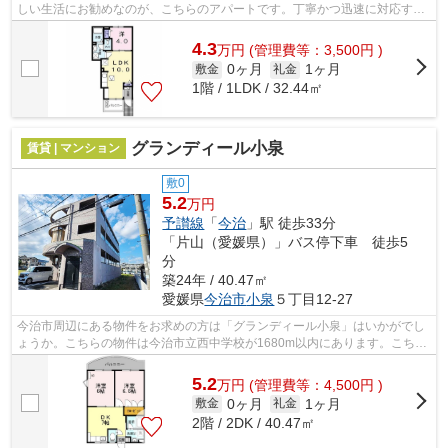
しい生活にお勧めなのが、こちらのアパートです。丁寧かつ迅速に対応する
事がモットーの当社なら、きっと満足し...
4.3
万
円
(管理費等：3,500円 )
0ヶ月
1ヶ月
敷金
礼金
1階 / 1LDK / 32.44㎡
グランディール小泉
賃貸 | マンション
敷0
5.2
万円
予讃線
「
今治
」駅 徒歩33分
「片山（愛媛県）」バス停下車 徒歩5
分
築24年 / 40.47㎡
愛媛県
今治市
小泉
５丁目12-27
今治市周辺にある物件をお求めの方は「グランディール小泉」はいかがでし
ょうか。こちらの物件は今治市立西中学校が1680m以内にあります。こちら
の物件はマンションです。当社オススメ...
5.2
万
円
(管理費等：4,500円 )
0ヶ月
1ヶ月
敷金
礼金
2階 / 2DK / 40.47㎡