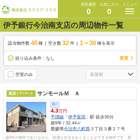
閲覧履歴
お気に入り
メニュー
0
0
伊予銀行今治南支店の周辺物件一覧
40
32
1～30
該当物件数
棟
空き数
件
棟を表示
変更
絞り込み条件：
なし
空室のみ
サンモールＭ Ａ
賃貸 | アパート
敷0
4.3
万円
予讃線
「
伊予富田
」駅 徒歩30分
築9年 / 32.44㎡
愛媛県
今治市
八町西
３丁目３番２７号
築9年の物件でありながら、快適な生活をおくることができる物件です。新