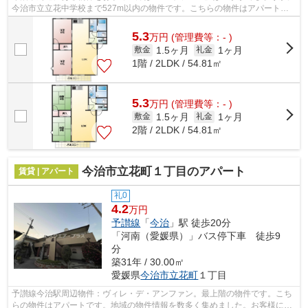
今治市立立花中学校まで527m以内の物件です。こちらの物件はアパートで
す。まだ気になる物件が見つからないの...
5.3
万
円
(管理費等：- )
1.5ヶ月
1ヶ月
敷金
礼金
1階 / 2LDK / 54.81㎡
5.3
万
円
(管理費等：- )
1.5ヶ月
1ヶ月
敷金
礼金
2階 / 2LDK / 54.81㎡
今治市立花町１丁目のアパート
賃貸 | アパート
礼0
4.2
万円
予讃線
「
今治
」駅 徒歩20分
「河南（愛媛県）」バス停下車 徒歩9
分
築31年 / 30.00㎡
愛媛県
今治市
立花町
１丁目
予讃線今治駅周辺物件：ヴィレ・デ・アンファン。最上階の物件です。こち
らの物件はアパートです。地域の物件情報を数多く集めました。お客様に合