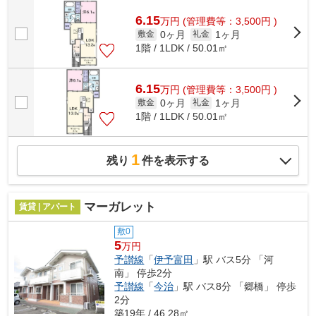
6.15
万
円
(管理費等：3,500円 )
0ヶ月
1ヶ月
敷金
礼金
1階 / 1LDK / 50.01㎡
6.15
万
円
(管理費等：3,500円 )
0ヶ月
1ヶ月
敷金
礼金
1階 / 1LDK / 50.01㎡
1
残り
件を表示する
マーガレット
賃貸 | アパート
敷0
5
万円
予讃線
「
伊予富田
」駅 バス5分 「河
南」 停歩2分
予讃線
「
今治
」駅 バス8分 「郷橋」 停歩
2分
築19年 / 46.28㎡