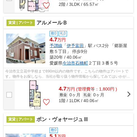
2階 / 3LDK / 65.57㎡
アルメールＢ
賃貸 | アパート
敷0
礼0
4.7
万円
予讃線
「
伊予富田
」駅 バス2分 「郷新屋
敷５丁目」 停歩9分
築20年 / 40.06㎡
愛媛県
今治市
石橋町
２丁目３番５号
今治市立立花中学校まで890m以内の物件です。こちらの物件はアパートで
す。物件をお探しなら、当社が取り扱う物件情報から探してみてはいかがで
しょうか？当社は、様々な賃貸物件を取...
4.7
万
円
(管理費等：1,800円 )
0ヶ月
0ヶ月
敷金
礼金
1階 / 1LDK / 40.06㎡
ボン・ヴォヤージュⅢ
賃貸 | アパート
敷0
5.1
万円