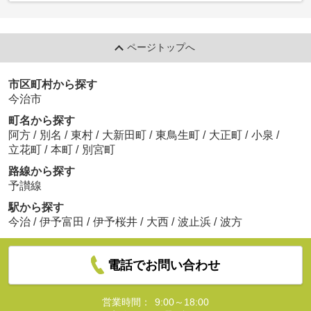
ページトップへ
市区町村から探す
今治市
町名から探す
阿方
/
別名
/
東村
/
大新田町
/
東鳥生町
/
大正町
/
小泉
/
立花町
/
本町
/
別宮町
路線から探す
予讃線
駅から探す
今治
/
伊予富田
/
伊予桜井
/
大西
/
波止浜
/
波方
電話でお問い合わせ
営業時間：
9:00～18:00