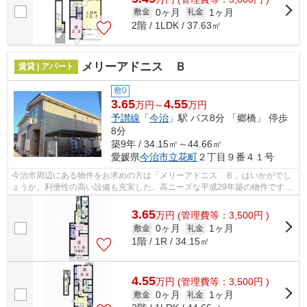
0ヶ月
1ヶ月
敷金
礼金
2階 / 1LDK / 37.63㎡
メリーアドニス Ｂ
賃貸 | アパート
敷0
3.65
4.55
万円～
万円
予讃線
「
今治
」駅 バス8分 「郷橋」 停歩
8分
築9年 / 34.15㎡～44.66㎡
愛媛県
今治市
立花町
２丁目９番４１号
今治市周辺にある物件をお求めの方は「メリーアドニス Ｂ」はいかがでし
ょうか。利便性の高い設備も充実した、高ニーズな平成29年築の物件です。
新しい生活のスタートにおすすめなの...
3.65
万
円
(管理費等：3,500円 )
0ヶ月
1ヶ月
敷金
礼金
1階 / 1R / 34.15㎡
4.55
万
円
(管理費等：3,500円 )
0ヶ月
1ヶ月
敷金
礼金