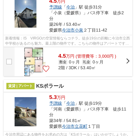
4.5
万円
予讃線
「
今治
」駅 徒歩31分
「小泉（愛媛県）」バス停下車 徒歩2
分
築26年 / 53.40㎡
愛媛県
今治市
小泉
２丁目11-42
新着情報：IS VIRGOの空室情報ならコチラ。徒歩19分の距離に今治市立西
中学校があるのも魅力。最上階の物件です。こちらの物件はアパートです。
今治市エリアにある賃貸情報のことなら...
4.5
万
円
(管理費等：3,000円 )
0ヶ月
0ヶ月
敷金
礼金
2階 / 3DK / 53.40㎡
KSポラール
賃貸 | アパート
5.3
万円
予讃線
「
今治
」駅 徒歩19分
「河南（愛媛県）」バス停下車 徒歩11
分
築34年 / 54.81㎡
愛媛県
今治市
立花町
１丁目
今治市周辺にある物件をお求めの方は「KSポラール」はいかがでしょうか。