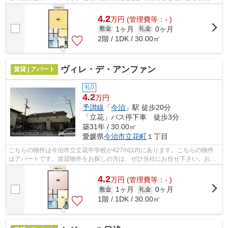
った物件をご自由にお選び下さい。お...
4.2
万
円
(管理費等：- )
1ヶ月
0ヶ月
敷金
礼金
2階 / 1DK / 30.00㎡
ヴィレ・デ・アンファン
賃貸 | アパート
礼0
4.2
万円
予讃線
「
今治
」駅 徒歩20分
「立花」バス停下車 徒歩3分
築31年 / 30.00㎡
愛媛県
今治市
立花町
１丁目
こちらの物件は今治市立立花中学校が427m以内にあります。こちらの物件
はアパートです。賃貸物件をお探しの方は、ぜひ当社にお任せ下さい。お客
様のご希望に適した物件やニーズに合わ...
4.2
万
円
(管理費等：- )
1ヶ月
0ヶ月
敷金
礼金
1階 / 1DK / 30.00㎡