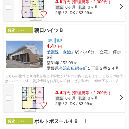
4.6
万
円
(管理費等：2,000円 )
0ヶ月
0ヶ月
敷金
礼金
2階 / 2LDK / 52.99㎡
朝日ハイツＢ
賃貸 | アパート
敷0
礼0
4.4
万円
予讃線
「
今治
」駅 バス6分 「立花」 停歩
6分
築31年 / 52.99㎡
愛媛県
今治市
広紹寺町
１丁目３番２４号
こちらの物件は今治市立鳥生小学校が1540m以内にあります。こちらの物件
はアパートです。賃貸情報をお探しの方は、ぜひ当社にご連絡下さい。多種
多様な物件情報を取り扱っておりますの...
4.4
万
円
(管理費等：2,200円 )
0ヶ月
0ヶ月
敷金
礼金
2階 / 2LDK / 52.99㎡
ポルトボヌール４８ Ⅰ
賃貸 | アパート