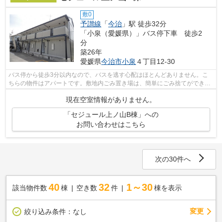
敷0
予讃線
「
今治
」駅 徒歩32分
「小泉（愛媛県）」バス停下車 徒歩2
分
築26年
愛媛県
今治市
小泉
４丁目12-30
バス停から徒歩3分以内なので、バスを逃す心配はほとんどありません。こ
ちらの物件はアパートです。敷地内ごみ置き場は、簡単にごみ捨てができる
のが魅力です。最上階の物件です。こだ...
現在空室情報がありません。
「セジュール上ノ山B棟」への
お問い合わせはこちら
次の30件へ
40
32
1～30
該当物件数
棟
空き数
件
棟を表示
変更
絞り込み条件：
なし