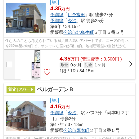
敷0
4.35
万円
予讃線
「
伊予富田
」駅 徒歩27分
予讃線
「
今治
」駅 徒歩25分
築6年 / 34.15㎡
愛媛県
今治市
北鳥生町
５丁目５番５号
住む人のことも考えられている満足度の高いアパートです。ニーズの高い、
令和2年築の物件で、オシャレな室内が魅力的。地域密着型の当社だからご
紹介できる、今治市エリアや伊予富田付...
4.35
万
円
(管理費等：3,500円 )
0ヶ月
1ヶ月
敷金
礼金
1階 / 1R / 34.15㎡
ベルガーデンＢ
賃貸 | アパート
敷0
4.15
万円
予讃線
「
今治
」駅 バス7分 「郷本町２丁
目」 停歩2分
築17年 / 37.13㎡
愛媛県
今治市
郷本町
２丁目３番５号
新着情報：ベルガーデンＢの空室情報ならコチラ。こちらの物件は最寄りの