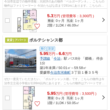
今治市近辺での物件情報：大好評のあの物件「ベルガーデンＡ」。こちらの
物件はファミリーマート 今治たちばな店まで291mにあります。こちらの物
件はアパートです。当社は今治市や予讃...
5.3
万
円
(管理費等：3,300円 )
0ヶ月
1ヶ月
敷金
礼金
2階 / 1LDK / 46.09㎡
ポルテシャンス都
賃貸 | アパート
敷0
新築
5.95
6.6
万円～
万円
予讃線
「
今治
」駅 バス8分 「郷橋」 停歩
1分
築1年未満 / 50.01㎡～59.58㎡
愛媛県
今治市
河南町
３丁目１番３５号
ぜひ一度見ていただきたい、「ポルテシャンス都」です。こちらの物件は今
治市立立花小学校が1199m以内にあります。こちらの物件はアパートです。
あなたのライフスタイルに適した物件を...
5.95
万
円
(管理費等：3,500円 )
0ヶ月
1ヶ月
敷金
礼金
1階 / 1LDK / 50.05㎡