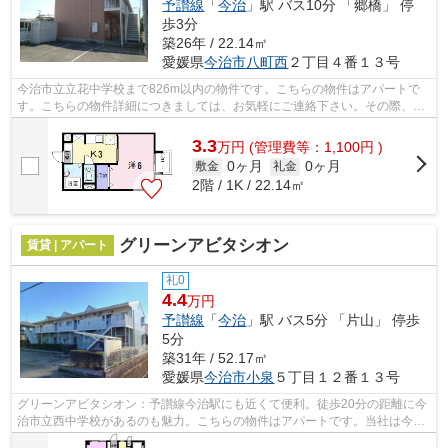
予讃線
「
今治
」駅 バス10分 「郷橋」 停
歩3分
築26年 / 22.14㎡
愛媛県
今治市
八町西
２丁目４番１３号
今治市立立花中学校まで826m以内の物件です。こちらの物件はアパートで
す。こちらの物件詳細につきましては、お気軽にご連絡下さい。その際、予
讃線今治周辺の地域情報なども併せてお...
3.3
万
円
(管理費等：1,100円 )
0ヶ月
0ヶ月
敷金
礼金
2階 / 1K / 22.14㎡
グリーンアビタシオン
賃貸 | アパート
礼0
4.4
万円
予讃線
「
今治
」駅 バス5分 「片山」 停歩
5分
築31年 / 52.17㎡
愛媛県
今治市
小泉
５丁目１２番１３号
グリーンアビタシオン：予讃線今治駅にも近くて便利。徒歩20分の距離に今
治市立西中学校があるのも魅力。こちらの物件はアパートです。当社は今治
市や予讃線今治付近での物件情報を豊...