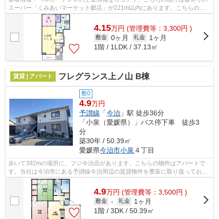
スーパー「くみあいマーケット郷店」が221m以内にあります。こちらの物
件はアパートです。今治市エリアにある...
4.15
万
円
(管理費等：3,300円 )
0ヶ月
1ヶ月
敷金
礼金
1階 / 1LDK / 37.13㎡
フレグランス上ノ山 B棟
賃貸 | アパート
敷0
4.9
万円
予讃線
「
今治
」駅 徒歩36分
「小泉（愛媛県）」バス停下車 徒歩3
分
築30年 / 50.39㎡
愛媛県
今治市
小泉
４丁目
歩いて392mの場所に、フジ今治店があります。こちらの物件はアパートで
す。当社は今治市にある予讃線今治周辺の賃貸物件を豊富に取り扱っており
ます。ご要望やご不明な点などございま...
4.9
万
円
(管理費等：3,500円 )
1ヶ月
敷金
-
礼金
1階 / 3DK / 50.39㎡