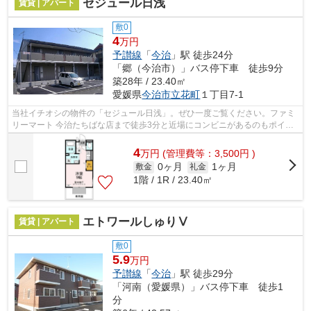
セジュール日浅
賃貸 | アパート
敷0
4
万円
予讃線
「
今治
」駅 徒歩24分
「郷（今治市）」バス停下車 徒歩9分
築28年 / 23.40㎡
愛媛県
今治市
立花町
１丁目7-1
当社イチオシの物件の「セジュール日浅」。ぜひ一度ご覧ください。ファミ
リーマート 今治たちばな店まで徒歩3分と近場にコンビニがあるのもポイン
ト。こちらの物件はアパートです。こ...
4
万
円
(管理費等：3,500円 )
0ヶ月
1ヶ月
敷金
礼金
1階 / 1R / 23.40㎡
エトワールしゅりⅤ
賃貸 | アパート
敷0
5.9
万円
予讃線
「
今治
」駅 徒歩29分
「河南（愛媛県）」バス停下車 徒歩1
分