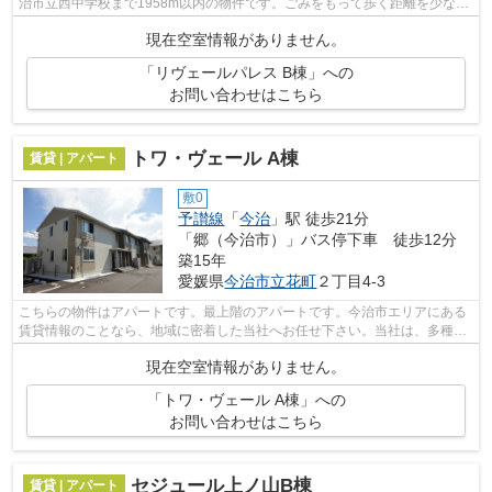
治市立西中学校まで1958m以内の物件です。ごみをもって歩く距離を少なく
したい方におすすめしたい敷地内ごみ置...
現在空室情報がありません。
「リヴェールパレス B棟」への
お問い合わせはこちら
トワ・ヴェール A棟
賃貸 | アパート
敷0
予讃線
「
今治
」駅 徒歩21分
「郷（今治市）」バス停下車 徒歩12分
築15年
愛媛県
今治市
立花町
２丁目4-3
こちらの物件はアパートです。最上階のアパートです。今治市エリアにある
賃貸情報のことなら、地域に密着した当社へお任せ下さい。当社は、多種多
様な賃貸情報を取り扱っております。...
現在空室情報がありません。
「トワ・ヴェール A棟」への
お問い合わせはこちら
セジュール上ノ山B棟
賃貸 | アパート