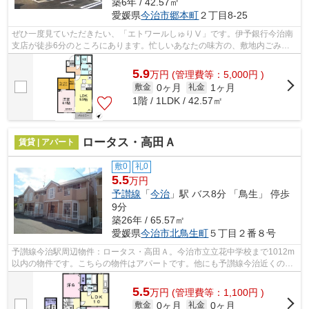
築6年 / 42.57㎡
愛媛県
今治市
郷本町
２丁目8-25
ぜひ一度見ていただきたい、「エトワールしゅりⅤ」です。伊予銀行今治南
支店が徒歩6分のところにあります。忙しいあなたの味方の、敷地内ごみ置
き場つきの物件です。こちらの物件はア...
5.9
万
円
(管理費等：5,000円 )
0ヶ月
1ヶ月
敷金
礼金
1階 / 1LDK / 42.57㎡
ロータス・高田Ａ
賃貸 | アパート
敷0
礼0
5.5
万円
予讃線
「
今治
」駅 バス8分 「鳥生」 停歩
9分
築26年 / 65.57㎡
愛媛県
今治市
北鳥生町
５丁目２番８号
予讃線今治駅周辺物件：ロータス・高田Ａ。今治市立立花中学校まで1012m
以内の物件です。こちらの物件はアパートです。他にも予讃線今治近くの物
件をご覧になりたいのであれば、当社ま...
5.5
万
円
(管理費等：1,100円 )
0ヶ月
0ヶ月
敷金
礼金