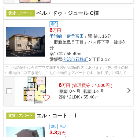
ベル・ドゥ・ジュール C棟
賃貸 | アパート
敷0
6
万円
予讃線
「
伊予富田
」駅 徒歩16分
「郷新屋敷５丁目」バス停下車 徒歩8
分
築17年 / 55.40㎡
愛媛県
今治市
石橋町
２丁目3-12
こちらの物件は今治市立立花中学校が920m以内にあります。使い勝手の良
い敷地内ごみ置き場付。こちらの物件はアパートです。物件探しに悩んでし
まって時間が掛かってしまうという方は...
6
万
円
(管理費等：4,500円 )
0ヶ月
1ヶ月
敷金
礼金
2階 / 2LDK / 55.40㎡
エル・コート Ⅰ
賃貸 | アパート
敷0
礼0
3.3
万円