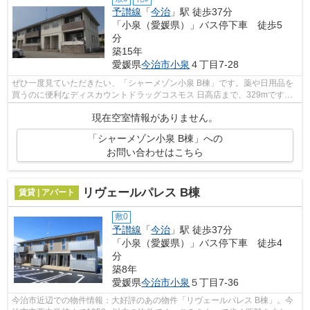
予讃線
「
今治
」駅 徒歩37分
「小泉（愛媛県）」バス停下車 徒歩5
分
築15年
愛媛県
今治市
小泉
４丁目7-28
ぜひ一度見ていただきたい、「シャーメゾン小泉 B棟」です。薬や日用品を
買うのに便利なディスカウントドラッグコスモス 日高店まで、329mです。
重たいゴミの持ち運びがしやすく、敷地...
現在空室情報がありません。
「シャーメゾン小泉 B棟」への
お問い合わせはこちら
リヴェールパレス B棟
賃貸 | アパート
敷0
予讃線
「
今治
」駅 徒歩37分
「小泉（愛媛県）」バス停下車 徒歩4
分
築8年
愛媛県
今治市
小泉
５丁目7-36
今治市近辺での物件情報：大好評のあの物件「リヴェールパレス B棟」。今