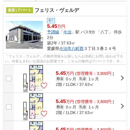
フェリス・ヴェルデ
賃貸 | アパート
敷0
5.45
万円
予讃線
「
今治
」駅 バス9分 「八丁」 停歩
2分
築2年 / 37.63㎡
愛媛県
今治市
八町西
３丁目３番２４号
「フェリス・ヴェルデ」の物件情報をお探しならお気軽にお問い合わせ下さ
い。外装もきれいな築浅のお部屋です。こちらの物件はアパートです。今治
市や今治付近での新生活をご検討する...
5.45
万
円
(管理費等：3,800円 )
0ヶ月
1ヶ月
敷金
礼金
2階 / 1LDK / 37.63㎡
5.45
万
円
(管理費等：3,800円 )
0ヶ月
1ヶ月
敷金
礼金
2階 / 1LDK / 37.63㎡
5.45
万
円
(管理費等：3,800円 )