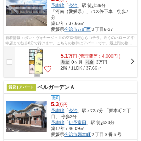
予讃線
「
今治
」駅 徒歩36分
「河南（愛媛県）」バス停下車 徒歩7
分
築17年 / 37.66㎡
愛媛県
今治市
八町西
２丁目6-37
新着情報：ボン・ヴォヤージュⅢの空室情報ならコチラ。近くのハローズ 中
寺店まで徒歩6分で行けます。こちらの物件はアパートです。最上階の物件
です。当社スタッフが地域の賃貸情報を...
5.1
万
円
(管理費等：4,000円 )
0ヶ月
3万円
敷金
礼金
2階 / 1LDK / 37.66㎡
ベルガーデンＡ
賃貸 | アパート
敷0
5.3
万円
予讃線
「
今治
」駅 バス7分 「郷本町２丁
目」 停歩2分
予讃線
「
伊予富田
」駅 徒歩23分
築17年 / 46.09㎡
愛媛県
今治市
郷本町
２丁目３番５号