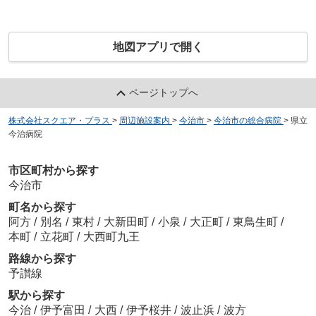
地図アプリで開く
ページトップへ
株式会社スクエア・プラス
>
周辺施設案内
>
今治市
>
今治市の総合病院
>
県立
今治病院
市区町村から探す
今治市
町名から探す
阿方
/
別名
/
東村
/
大新田町
/
小泉
/
大正町
/
東鳥生町
/
本町
/
立花町
/
大西町九王
路線から探す
予讃線
駅から探す
今治
/
伊予富田
/
大西
/
伊予桜井
/
波止浜
/
波方